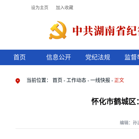
设为主页
加入收藏
首页
信息公开
党纪法规
监督
领导机构
党内法规
监督曝光
执纪审查
廉润湖湘
资料库
工作程序
国家法律
信访举报
党纪政务处分
湖湘好家风
组织机构
纪法课堂
清风文苑
预决算信
漫说纪法
当前位置：
首页
工作动态
一线快报
正文
怀化市鹤城区
编辑：孙