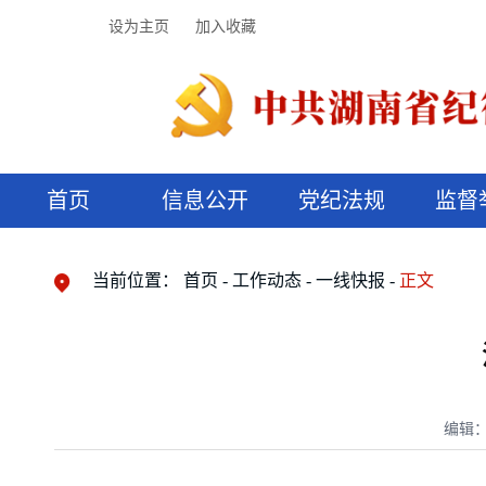
设为主页
加入收藏
首页
信息公开
党纪法规
监督
领导机构
党内法规
监督曝光
执纪审查
廉润湖湘
资料库
工作程序
国家法律
信访举报
党纪政务处分
湖湘好家风
组织机构
纪法课堂
清风文苑
预决算信
漫说纪法
当前位置：
首页
工作动态
一线快报
正文
编辑