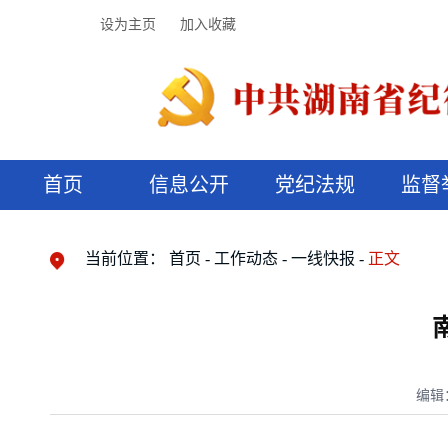
设为主页
加入收藏
首页
信息公开
党纪法规
监督
领导机构
党内法规
监督曝光
执纪审查
廉润湖湘
资料库
工作程序
国家法律
信访举报
党纪政务处分
湖湘好家风
组织机构
纪法课堂
清风文苑
预决算信
漫说纪法
当前位置：
首页
工作动态
一线快报
正文
编辑