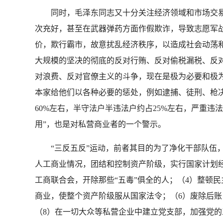
同时，毛泽东同志又十分关注经济领域和市场交易中
次充好，甚至在武器弹药方面作假欺诈，导致志愿军
价，欺行霸市，故意扰乱经济秩序，以造成社会动荡和
大规模的坚决的彻底的反对行贿、反对偷税漏税、反
对浪费、反对官僚主义的斗争，现在是极为必要和极为
本家给他们以各种必要的惩处，例如逮捕、徒刑、枪决
60%左右，半守法户半违法户约占25%左右，严重违
用”，也是对私营商业者的一个警示。
“三反五反”运动，前者其目的为了净化干部队伍，
人工商业情况，团结和控制资产阶级，实行国家计划
工商联合会，开除那些“五毒”俱全的人；（4）整顿民
商业，使整个资产阶级服从国家法令；（6）废除后
（8）在一切大众等私营企业中建立党支部，加强党的