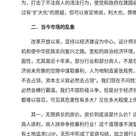
为，打击了不法商人的违法行为，使党和政府在建国
过有“扩大化”的质疑，但可以肯定地说，利大也，弊
二．当今市场的乱象
改革开放以来，坚持以经济建设为中心，设计师邓
机和使中华民族走向复兴之路。宽松的政治经济环境
面性，尤其是近十年来，部分行业和部分商人，不是在
济尚未完善的空隙中谋取暴利，人为地制造紧张局势
不去占领，资本主义就必然去占领”。我们现在不问
必然会横行霸道。我们不提阶级斗争，但是对于经济
都难以容忍，可见其危害性有多大？又在多大程度上
其一，无限疯长的房价。房价到底该是什么价？这么
商人逐利，商人拼命争抢暴利行业！这个道理谁不清
有土地追求GDP，无形中形成了官商勾结，加之银