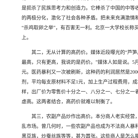
是扼杀了民族思考力和创造力。它棒杀了中国的中等
的两极分化，激化了社会各种矛盾。把未来充满激情
“杀鸡取卵之举”，有百害无一利。北京一大学校长称
上。
其二，无从计算的高药价。媒体近段曝光的“芦笋片”，
最高，只有更高，我说的是药价。”媒体人如是说。5月
元。医药暴利又一次被刷新，这种药的利润居然是2000
剂，平均每支原材料不足1元，加上生产过程费用，成
样，出厂价为零售价十分之一、八分之一、七分之一
虚高。这两者结合，高药价就难以制衡了。
其三，农副产品炒作出高价。本分商人老实经营，合
乱市场。曾几何时，一些农副产品也成为不法商人暴
黑豆族，炒蚕丝族等等，甚为嚣张。这些商人是怎么