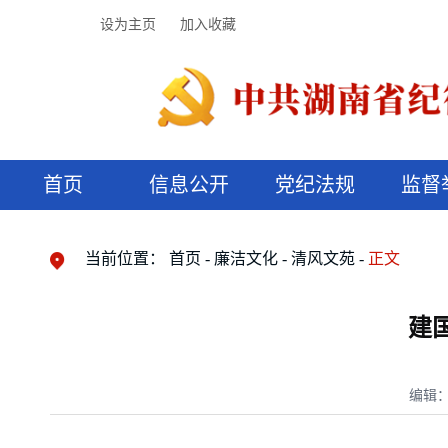
设为主页
加入收藏
首页
信息公开
党纪法规
监督
领导机构
党内法规
监督曝光
执纪审查
廉润湖湘
资料库
工作程序
国家法律
信访举报
党纪政务处分
湖湘好家风
组织机构
纪法课堂
清风文苑
预决算信
漫说纪法
当前位置：
首页
廉洁文化
清风文苑
正文
建
编辑