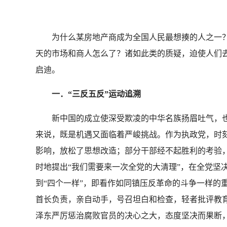
为什么某房地产商成为全国人民最想揍的人之一？
天的市场和商人怎么了？诸如此类的质疑，迫使人们去
启迪。
一．“三反五反”运动追溯
新中国的成立使深受欺凌的中华名族扬眉吐气，也
来说，既是机遇又面临着严峻挑战。作为执政党，时刻
影响，放松了思想改造；部分干部经不起胜利的考验，“
时地提出“我们需要来一次全党的大清理”，在全党坚决
到“四个一样”，即看作如同镇压反革命的斗争一样的
首长负责，亲自动手，号召坦白和检查，轻者批评教
泽东严厉惩治腐败官员的决心之大，态度坚决而果断