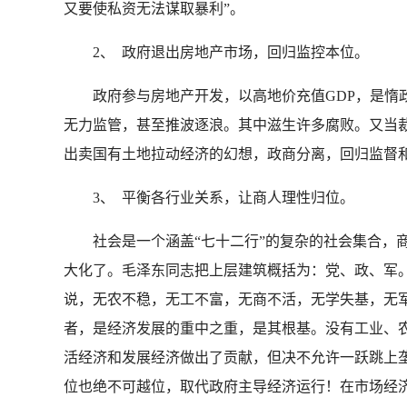
又要使私资无法谋取暴利”。
2、 政府退出房地产市场，回归监控本位。
政府参与房地产开发，以高地价充值GDP，是惰政
无力监管，甚至推波逐浪。其中滋生许多腐败。又当
出卖国有土地拉动经济的幻想，政商分离，回归监督
3、 平衡各行业关系，让商人理性归位。
社会是一个涵盖“七十二行”的复杂的社会集合，商
大化了。毛泽东同志把上层建筑概括为：党、政、军
说，无农不稳，无工不富，无商不活，无学失基，无
者，是经济发展的重中之重，是其根基。没有工业、
活经济和发展经济做出了贡献，但决不允许一跃跳上
位也绝不可越位，取代政府主导经济运行！在市场经