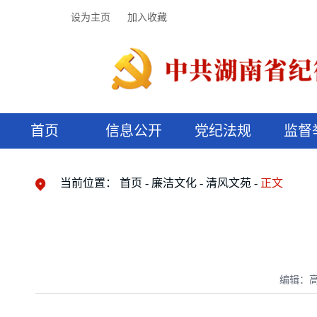
设为主页
加入收藏
首页
信息公开
党纪法规
监督
领导机构
党内法规
监督曝光
执纪审查
廉润湖湘
资料库
工作程序
国家法律
信访举报
党纪政务处分
湖湘好家风
组织机构
纪法课堂
清风文苑
预决算信
漫说纪法
当前位置：
首页
廉洁文化
清风文苑
正文
编辑：