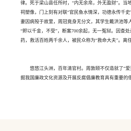
律。死于梁山县任所时，“内无余帛，外无盈财”。当
祠塑像，门上刻有对联“官民鱼水情深，功德永传千史
妻因病殁于故里，周冠竟身无分文，其学生戴洪池等
“赆以千金，不受”，断案700余起，无一冤狱。因
药，救活百姓两千余人，被民众称为“救命大夫”。离任
悠悠江头洲，百年清官村。周敦颐不仅造就了“爱莲文
掘我国廉政文化资源及开展反腐倡廉教育具有重要的