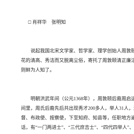
□ 肖祥华 张明知
说起我国北宋文学家、哲学家、理学创始人周敦颐，
花的清高、秀洁而又脱离尘俗，寄托了周敦颐清正廉洁
则鲜为人知了。
明朝洪武年间（公元1368年），周敦颐后裔周启运
间里，周氏后裔先后共出现秀才200多人，举人31人
督、布政使、按察使，下至知府、知县等，任职地方遍
话，有“一门两进士”、“三代庶吉士”、“四代四举人