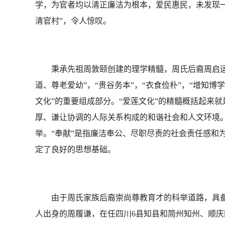
学，为官者均以清正廉洁为根本，爱民惠民，未发现
清官村”，令人惊叹。
秉承先祖周敦颐创建的理学精髓，周氏后裔周启运创立
道、尊老爱幼”，“贵谷务本”，“衣食俭朴”，“增知博
文化”的重要组成部分。“爱莲文化”的精髓概括起来就
厚、谦让协调的人际关系构成的和谐社会和人文环境。
举。“奉献”是指廉洁奉公、尽职尽责的社会责任感和
定了良好的思想基础。
由于周氏家族后裔崇尚尊教育才的科举道路，具备
人出身的周履谦，在任四川6县知县和简州知州、顺庆