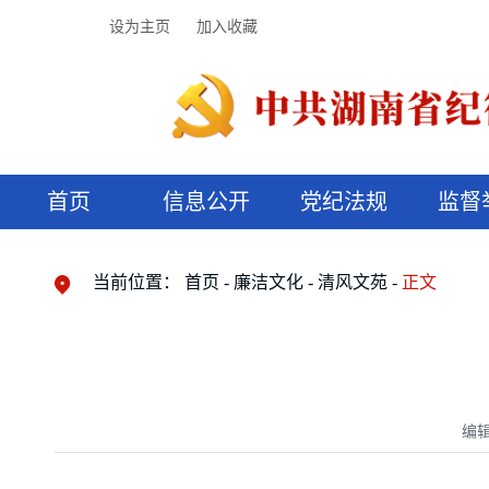
设为主页
加入收藏
首页
信息公开
党纪法规
监督
领导机构
党内法规
监督曝光
执纪审查
廉润湖湘
资料库
工作程序
国家法律
信访举报
党纪政务处分
湖湘好家风
组织机构
纪法课堂
清风文苑
预决算信
漫说纪法
当前位置：
首页
廉洁文化
清风文苑
正文
编