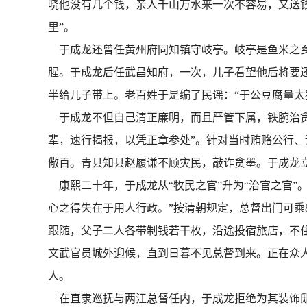
晓他没有几个钱，亲人千山万水来一次不容易，又送
里”。
于成龙还曾任黄州府同知镇守岐亭。岐亭是鱼米之乡
腥。于成龙后任武昌知府，一次，儿子看望他后将要
半给儿子带上。老百姓于是编了民谣：“于公豆腐量太
于成龙不但自己清正廉明，而且严管下属，铁腕治贪
辈，速行揭报，以凭正章参处”。针对当时贿赂公行
儆百。青县知县赵履谦不顾灾民，敲诈贪墨。于成龙
康熙二十年，于成龙从“牧民之官”升为“治官之官”
心之得失在于用人行政。”按清朝规定，总督出门可乘
跟随，父子二人各带制钱若干枚，沿途投宿旅店，不
文武官员城外迎候，直到日暮不见总督到来。正在众
人。
在直隶巡抚与两江总督任内，于成龙拒绝为其装饰邸