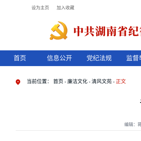
设为主页
加入收藏
首页
信息公开
党纪法规
监督
领导机构
党内法规
监督曝光
执纪审查
廉润湖湘
资料库
工作程序
国家法律
信访举报
党纪政务处分
湖湘好家风
组织机构
纪法课堂
清风文苑
预决算信
漫说纪法
当前位置：
首页
廉洁文化
清风文苑
正文
编辑：