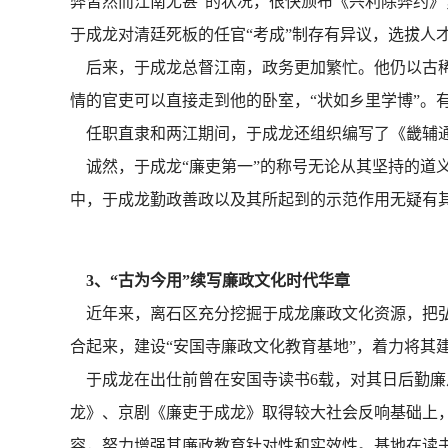
弊皆然而江南尤甚”的状况，很快颁布《兴利除弊约》
于成龙对清廷死板的任官“考成”制存有异议，选拔人
后来，于成龙总督江南，政务更加繁忙。他仍以古稀之
情的官吏可以直接走到他的卧室，“状如乡里学博”。
任职直隶和两江期间，于成龙还组织编写了《畿辅通
诚然，于成龙“廉吏第一”的称号无论从其坚持的道
中，于成龙勤政善政以及其所起到的示范作用无疑有
3、“古为今用”续写廉政文化时代华章
近年来，离石区充分挖掘于成龙廉政文化资源，把弘
合起来，建设“安国寺廉政文化教育基地”，着力将其
于成龙在出仕前曾在安国寺读书6载，对其日后勤廉从
龙》、京剧《廉吏于成龙》取得较大社会反响基础上，
容，努力增强其廉政教育针对性和实效性。基地在读书