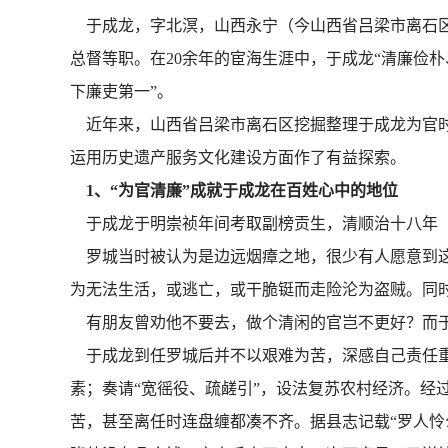
于成龙，字北溟，山西永宁（今山西省吕梁市离石区
总督等职。在20余年的宦海生涯中，于成龙“清廉俭
下廉吏第一”。
近年来，山西省吕梁市离石区挖掘整理于成龙为官时
运用历史遗产服务文化建设方面作了有益探索。
1、“为官清廉”成就于成龙在百姓心中的地位
于成龙于明崇祯年间考取副榜贡生，清顺治十八年（1
罗城当时被认为是边远烟瘴之地，很少有人愿意到这
为无法生活，或逃亡，或干脆铤而走险沦为盗贼。同
有朋友曾劝他不要去，做个清闲的官岂不更好？而于
于成龙到任罗城后并不以艰难为苦，深感自己责任重
素；奏请“宽徭役、疏鹾引”，设法复苏农村经济。经
苦，甚至离任时连盘缠都凑不齐。据县志记载“罗人怜