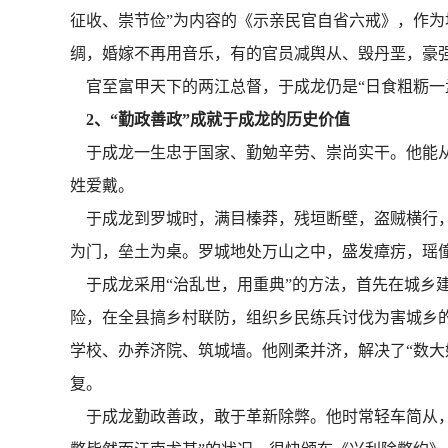
征收、崇节俭”为内容的《示亲民官自省六戒》，作为
绸，婚嫁不再用音乐，有的官员减舆从、毁丹垩，豪
官至富甲天下的两江总督，于成龙仍是“日食粗粝一盂
2、“勤政善政”成就于成龙的历史价值
于成龙一生忠于国家、勤勉辛劳、崇尚实干。他能从
姓爱戴。
于成龙到罗城时，满目榛莽，残垣断壁，盗贼横行，
为门，垒土为桌。罗城地处万山之中，盛发瘴疠，瑶
于成龙采用“治乱世，用重典”的方法，首先在城乡建
险，在全县搞乡村联防，组织乡民练兵讨伐为害城乡的
学校、办养济院、筑城墙。他刚柔并济，解决了“数大
复。
于成龙勤政善政，敢于革新除弊。他时常轻车简从，