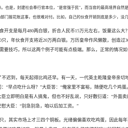
。也是，封建社会奉行官本位，“是官强于民”，而当官的最高境界自然
勤部门报花账这事，也很难对付。比如，自己的伙食开销到底是多少，没
开支是每月480两白银，折合人民币15万元左右，饭量这么大
00只，年伙食开支将近20万两白银。万历皇帝作风懒散，创造过
需要技巧，所以这两个例子可能有点极端。那么，正常的情况如
不迟到，每天起得比鸡还早。有一天，一代英主乾隆皇帝亲切地
：“早点吃什么呀？”大臣答：“俺家里不富裕，随便吃几个鸡蛋。
大臣立即明白是有人搞鬼，但也不好乱说，只好敷衍道：“外面
慰大臣：“别急别急，咱以后加工资。”
只，其实市场上才三四个铜板。光绪偏偏喜欢吃鸡蛋，因此每年