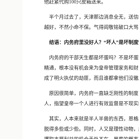
他赶紧代购100只皮箱送来。
半个月过去了，天津那边消息全无，送信的
越好，不然小命不保。气得阎敬铭破口大骂
结语：内务府里没好人？“坏人”是坏制度
内务府的干部天生都是坏蛋吗？不是坏蛋
精通，根本没有机会来为皇帝管理家务和财
成了明火执仗的劫匪，而且谁都拿他们没辙
原因很简单，内务府一直缺乏刚性的制度，
人，指望皇帝一个人进行有效监督是不现实
其实，人本来就是半人半兽的东西，恩格
脱得多些或少些。同时，人又是理性动物，