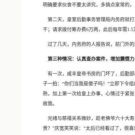
明确要求伙食不要太讲究，多搞点家常的，
第二天，皇室后勤事务管理局内务府就打
干；请求拨付筹办费6万两，此后每年需1.
过了几天，内务府的人报告说，前门外的那
第三种情况：认真查办案件，增加震慑力
有一次，咸丰皇帝书房的门坏了，后勤部门
子一拍：“你们当我是傻子吗！”立即下令
熟，加上第一次给皇上办事，心情过于紧张
故我。
光绪与慈禧关系微妙，趁老佛爷六十大寿之
贵？”庆宽笑笑说：“太后已经看过了，很