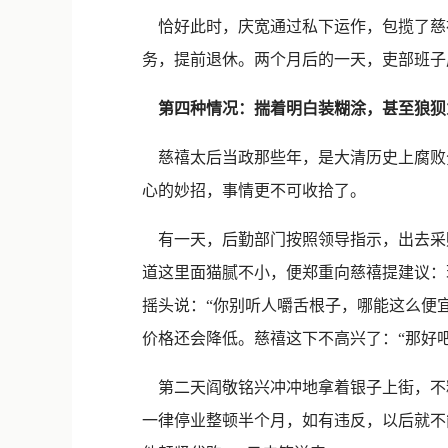
恰好此时，庆宽通过私下运作，包揽了慈
务，提前退休。两个月后的一天，吏部班子
第四种情况：揣着明白装糊涂，甚至狼狈
慈禧太后当政那些年，是大清历史上腐败
心的妙招，事情更不可收拾了。
有一天，后勤部门按照领导指示，出去采购
道这里面猫腻不小，便郑重向慈禧提建议：
摇头说：“你别听人嚼舌根子，哪能这么便
价格还会降低。慈禧这下不高兴了：“那好吧
第二天阎敬铭兴冲冲地拿着银子上街，不
一律停业整顿半个月，如有违反，以后就不