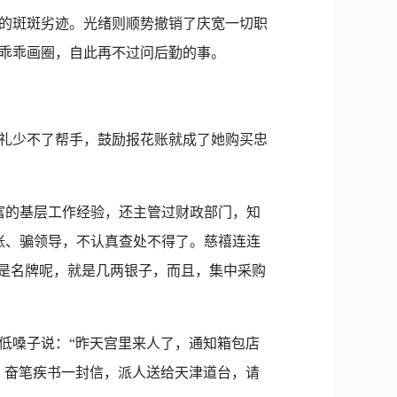
的斑斑劣迹。光绪则顺势撤销了庆宽一切职
乖乖画圈，自此再不过问后勤的事。
礼少不了帮手，鼓励报花账就成了她购买忠
富的基层工作经验，还主管过财政部门，知
账、骗领导，不认真查处不得了。慈禧连连
还是名牌呢，就是几两银子，而且，集中采购
低嗓子说：“昨天宫里来人了，通知箱包店
！奋笔疾书一封信，派人送给天津道台，请