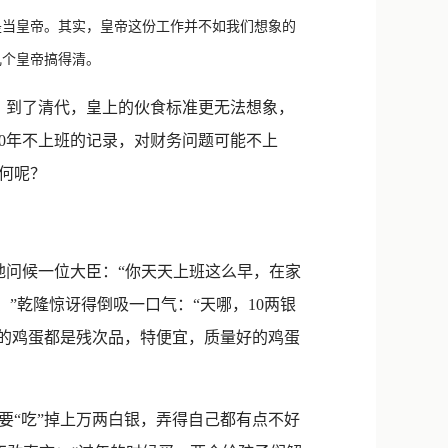
新浪微博
是当皇帝。其实，皇帝这份工作并不如我们想象的
QQ
几个皇帝搞得清。
微信
？到了清代，皇上的伙食标准更无法想象，
30年不上班的记录，对财务问题可能不上
何呢？
问候一位大臣：“你天天上班这么早，在家
”乾隆惊讶得倒吸一口气：“天哪，10两银
卖的鸡蛋都是残次品，特便宜，质量好的鸡蛋
要“吃”掉上万两白银，弄得自己都有点不好