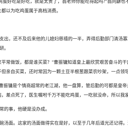
“鸡蛋好吃是好吃，就是太贵了，翁老师你能吃得起吗?”翁同龢也
生都以为吃鸡蛋属于高档消费。
支出，还不及后来他的儿媳妇慈禧的一半，弄得后勤部门清汤寡
研。
平常做饭，都是谁买菜？”曹振镛知道皇上最欣赏艰苦奋斗的干
不但亲自买菜，还时常因为一颗土豆半根葱跟菜农吵架，一点领
曹振镛是个情商超常的老江湖，他一盘算，管后勤的可都是皇帝
病，差点死了，医生嘱咐千万不能吃鸡蛋，一吃就没命，所以我
常的事，他硬是没办成。
碗汤面。这家的汤面做得实在是好，以至于几年后道光还记得。