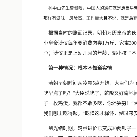
孙中山先生曾慨叹，中国人的通病就是想当皇帝
那样有滋味，风险高、工作量大且不说，就是后
根据当时的账面记录，明朝万历皇帝的伙食
小皇帝溥仪每年要消费肉类1万斤、家禽30
心；溥仪正是上幼儿园的年龄，骗小孩子不
第一种情况：根本不知道实情
清朝早朝时间从凌晨5点开始，大臣们为了
吃早点了吗？”大臣说吃了，乾隆又好奇地问
子一枚鸡蛋，我都不敢多吃，你还哭穷！”
我们哪里吃得起。”乾隆这才释怀，倒过来安
到光绪时期，鸡蛋进价已变成30两银子一