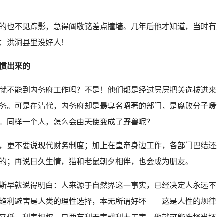
也不见踪影，急得阎敬铭差点撞墙。几年后他才知道，当时有人
：洪洞县里没好人！
惯出来的
就不能到内务府工作吗？不是！他们都是经过层层把关选拔进来
务。可是在清代，内务府却是最臭名昭著的部门，是腐败分子暖
。同样一个人，怎么会由天使变成了野兽呢？
更不要说现代财务制度；加上在皇帝身边工作，各部门巴结还来
的；再说日久生情，猫和老鼠朝夕相伴，也会成为朋友。
斯早就说得明白：人来源于自然界这一事实，已经决定人永远不
趋利避害是人类的理性选择，本无所谓好坏——这是人性的规律