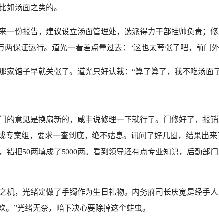
比如汤面之类的。
来一份报告，建议设立汤面管理处，选派得力干部挂帅负责；修
5万两保证运行。道光一看差点晕过去：“这也太夸张了吧，前门
家馆子早就关张了。道光只好认栽：“算了算了，我不吃汤面了
的意见是换扇新的，咸丰说修理一下就行了。门修好了，报销单
组成专案组，要求一查到底，绝不姑息。讯问了好几圈，结果出
，错把50两填成了5000两。看到领导还有点专业知识，后勤部
机，光绪定做了手镯作为生日礼物。内务府司长庆宽是经手人，
喜欢。”光绪无奈，暗下决心要除掉这个蛀虫。