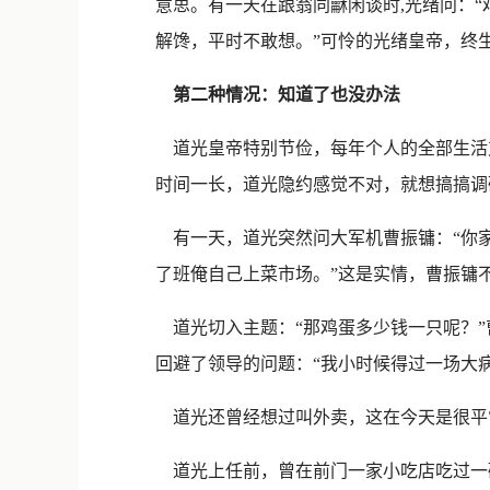
意思。有一天在跟翁同龢闲谈时,光绪问：
解馋，平时不敢想。”可怜的光绪皇帝，终
第二种情况：知道了也没办法
道光皇帝特别节俭，每年个人的全部生活
时间一长，道光隐约感觉不对，就想搞搞调
有一天，道光突然问大军机曹振镛：“你家
了班俺自己上菜市场。”这是实情，曹振镛
道光切入主题：“那鸡蛋多少钱一只呢？”
回避了领导的问题：“我小时候得过一场大
道光还曾经想过叫外卖，这在今天是很平
道光上任前，曾在前门一家小吃店吃过一