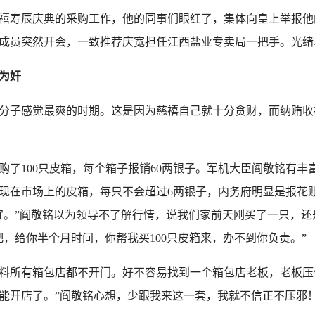
禧寿辰庆典的采购工作，他的同事们眼红了，集体向皇上举报他
成员突然开会，一致推荐庆宽担任江西盐业专卖局一把手。光绪
为奸
分子感觉最爽的时期。这是因为慈禧自己就十分贪财，而纳贿收
了100只皮箱，每个箱子报销60两银子。军机大臣阎敬铭有丰
现在市场上的皮箱，每只不会超过6两银子，内务府明显是报花
宜。”阎敬铭以为领导不了解行情，说我们家前天刚买了一只，
，给你半个月时间，你帮我买100只皮箱来，办不到你负责。”
料所有箱包店都不开门。好不容易找到一个箱包店老板，老板压
能开店了。”阎敬铭心想，少跟我来这一套，我就不信正不压邪