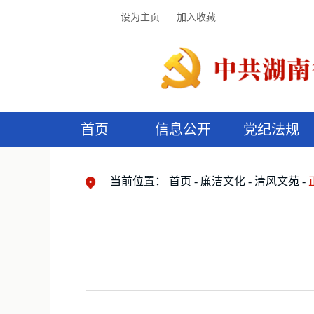
设为主页
加入收藏
首页
信息公开
党纪法规
领导机构
党内法规
监督曝光
执纪审查
廉润湖湘
资料库
工作程序
国家法律
信访举报
党纪政务处分
湖湘好家风
组织机构
纪法课堂
清风文苑
预
漫
当前位置：
首页
廉洁文化
清风文苑