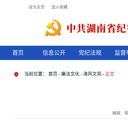
设为主页
加入收藏
首页
信息公开
党纪法规
监督
领导机构
党内法规
监督曝光
执纪审查
廉润湖湘
资料库
工作程序
国家法律
信访举报
党纪政务处分
湖湘好家风
组织机构
纪法课堂
清风文苑
预决算信
漫说纪法
当前位置：
首页
廉洁文化
清风文苑
正文
编辑：