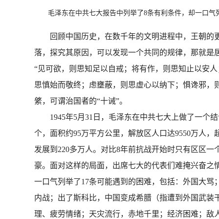
毛泽东在中共七大报告中列举了8条有利条件，却一口气列
回顾中国历史，在数千年的文明进程中，王朝的更
落，探究其原因，可以发现一个共同的规律，那就是
“见可欲，则思知足以自戒；将有作，则思知止以安
思慎始而敬终；虑壅蔽，则思虚心以纳下；惧谗邪，则
綮，可谓治国者的“十诫”。
1945年5月31日，毛泽东在中共七大上做了一个
个，面积约95万平方公里，解放区人口达9550万人，
发展到220多万人。对比8年前抗战开始时只有区区一
豪。面对这样的局面，出席七大的代表们难掩兴奋之
一口气列举了17条可能遇到的困难，包括：外国大
内战；出了斯科比，中国变成希腊（指遭到外国武装干
理、疲劳情绪；天灾流行，赤地千里；经济困难；敌