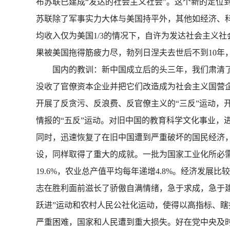
布苏联已建成“发达的社会主义社会”。这个新的定位到
苏联除了军事实力大体与美国持平外，其他如经济、科
均收入仅为美国1/3的情况下，自许为发达社会主义
果被美国拖得筋疲力尽，勃列日涅夫去世后不到10
国内的教训：新中国成立后的头三年，我们肃清了
没收了官僚资本企业并把它们改造成为社会主义国营
开展了反贪污、反浪费、反官僚主义的“三反”运动，
情报的“五反”运动。对旧中国的教育科学文化事业，
同时，迅速恢复了在旧中国遭到严重破坏的国民经济，全
设，同样取得了重大的成就。一批为国家工业化所必需而
19.6%，农业总产值平均每年递增4.8%。经济发
志在胜利面前滋长了骄傲自满情绪，急于求成，急于
跃进”运动和农村人民公社化运动，使得以高指标、瞎指挥
严重困难，国家和人民遭到重大损失。好在党中央及