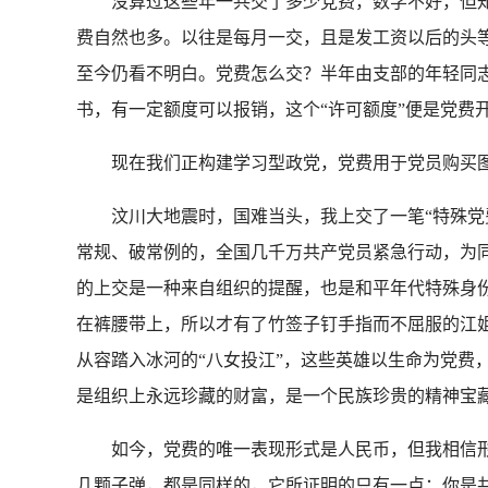
没算过这些年一共交了多少党费，数学不好，但知
费自然也多。以往是每月一交，且是发工资以后的头
至今仍看不明白。党费怎么交？半年由支部的年轻同志
书，有一定额度可以报销，这个“许可额度”便是党费
现在我们正构建学习型政党，党费用于党员购买图
汶川大地震时，国难当头，我上交了一笔“特殊党费
常规、破常例的，全国几千万共产党员紧急行动，为同
的上交是一种来自组织的提醒，也是和平年代特殊身份
在裤腰带上，所以才有了竹签子钉手指而不屈服的江姐
从容踏入冰河的“八女投江”，这些英雄以生命为党费
是组织上永远珍藏的财富，是一个民族珍贵的精神宝
如今，党费的唯一表现形式是人民币，但我相信形
几颗子弹，都是同样的，它所证明的只有一点：你是