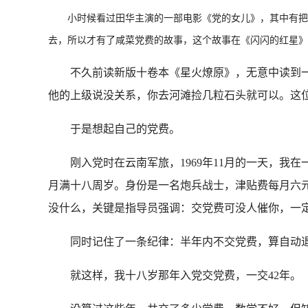
小时候看过田华主演的一部电影《党的女儿》，其中有把咸
去，所以才有了咸菜党费的故事，这个故事在《闪闪的红星》
不久前读新版十卷本《星火燎原》，无意中读到一
他的上级说没关系，你去河滩捡几粒石头就可以。这
于是想起自己的党费。
刚入党时在云南军旅，1969年11月的一天，我
月满十八周岁。身份是一名炮兵战士，津贴费每月六
没什么，关键是指导员强调：交党费可没人催你，一
同时记住了一条纪律：半年内不交党费，算自动
就这样，我十八岁那年入党交党费，一交42年。