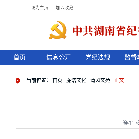
设为主页
加入收藏
首页
信息公开
党纪法规
监督
领导机构
党内法规
监督曝光
执纪审查
廉润湖湘
资料库
工作程序
国家法律
信访举报
党纪政务处分
湖湘好家风
组织机构
纪法课堂
清风文苑
预决算信
漫说纪法
当前位置：
首页
廉洁文化
清风文苑
正文
编辑：