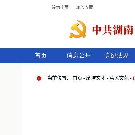
设为主页
加入收藏
首页
信息公开
党纪法规
领导机构
党内法规
监督曝光
执纪审查
廉润湖湘
资料库
工作程序
国家法律
信访举报
党纪政务处分
湖湘好家风
组织机构
纪法课堂
清风文苑
预
漫
当前位置：
首页
廉洁文化
清风文苑