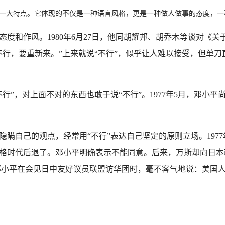
的一大特点。它体现的不仅是一种语言风格，更是一种做人做事的态度，一
和作风。1980年6月27日，他同胡耀邦、胡乔木等谈对《关
不行，要重新来。”上来就说“不行”，似乎让人难以接受，但单
”，对上面不对的东西也敢于说“不行”。1977年5月，邓小平
自己的观点，经常用“不行”表达自己坚定的原则立场。1977
格时代后退了。邓小平明确表示不能同意。后来，万斯却向日本
日，邓小平在会见日中友好议员联盟访华团时，毫不客气地说：美