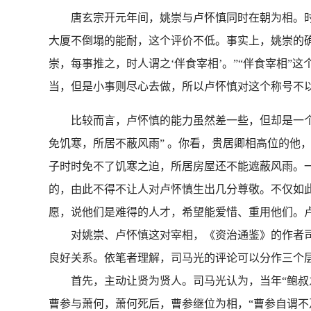
唐玄宗开元年间，姚崇与卢怀慎同时在朝为相。时人
大厦不倒塌的能耐，这个评价不低。事实上，姚崇的
崇，每事推之，时人谓之‘伴食宰相’。”“伴食宰相
当，但是小事则尽心去做，所以卢怀慎对这个称号
比较而言，卢怀慎的能力虽然差一些，但却是一个难
免饥寒，所居不蔽风雨” 。你看，贵居卿相高位的他
子时时免不了饥寒之迫，所居房屋还不能遮蔽风雨。
的，由此不得不让人对卢怀慎生出几分尊敬。不仅如
愿，说他们是难得的人才，希望能爱惜、重用他们
对姚崇、卢怀慎这对宰相，《资治通鉴》的作者司
良好关系。依笔者理解，司马光的评论可以分作
首先，主动让贤为贤人。司马光认为，当年“鲍叔之
曹参与萧何，萧何死后，曹参继位为相，“曹参自谓不