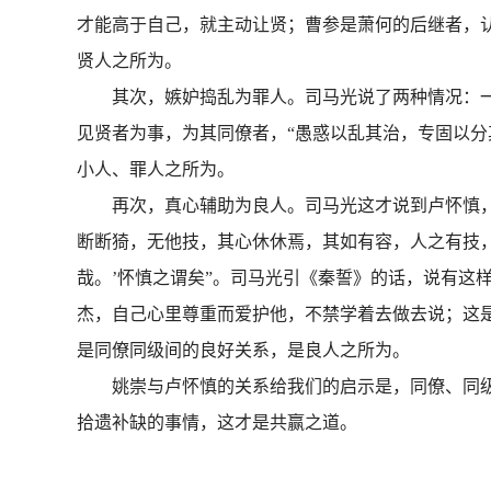
才能高于自己，就主动让贤；曹参是萧何的后继者，
贤人之所为。
其次，嫉妒捣乱为罪人。司马光说了两种情况：一种
见贤者为事，为其同僚者，“愚惑以乱其治，专固以分
小人、罪人之所为。
再次，真心辅助为良人。司马光这才说到卢怀慎，认
断断猗，无他技，其心休休焉，其如有容，人之有技
哉。’怀慎之谓矣”。司马光引《秦誓》的话，说有这
杰，自己心里尊重而爱护他，不禁学着去做去说；这
是同僚同级间的良好关系，是良人之所为。
姚崇与卢怀慎的关系给我们的启示是，同僚、同级
拾遗补缺的事情，这才是共赢之道。