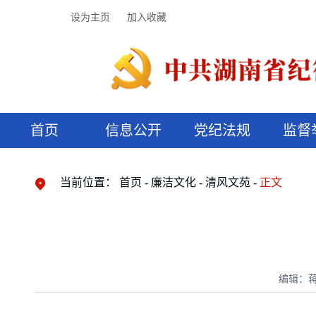
设为主页
加入收藏
首页
信息公开
党纪法规
监督
领导机构
党内法规
监督曝光
执纪审查
廉润湖湘
资料库
工作程序
国家法律
信访举报
党纪政务处分
湖湘好家风
组织机构
纪法课堂
清风文苑
预决算信
漫说纪法
当前位置：
首页
廉洁文化
清风文苑
正文
编辑：