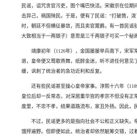
民谣，诅咒贪官污吏，图个嘴巴快活。宋徽宗在位期间
击异己，祸国殃民。于是，便有了民谣：“打破筒，泼
时，朝廷不但横征暴敛，而且卖官鬻爵。有一首民谣就
大致相当于一两银子）意思是三千两银子可买一个秘
靖康初年（1126年），金国屡屡举兵南下，宋军
退，皇帝便又莺歌燕舞，纸醉金迷，听不进任何意见了
缓，讽刺了统治者的急功近利和反复。
还有些民谣甚至操心皇帝家事。淳熙十六年（118
皇位后却一反常态，对深居重华宫的孝宗不但没有正
度里，不忠不孝，结果道路流布，家丑外扬。因此，民
不过，民谣更多的是指向社会不公和正义缺失。帝
饿殍遍野。但即便如此，统治者却依然觥筹交错，过