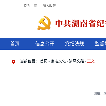
设为主页
加入收藏
首页
信息公开
党纪法规
监督
领导机构
党内法规
监督曝光
执纪审查
廉润湖湘
资料库
工作程序
国家法律
信访举报
党纪政务处分
湖湘好家风
组织机构
纪法课堂
清风文苑
预决算信
漫说纪法
当前位置：
首页
廉洁文化
清风文苑
正文
编辑：