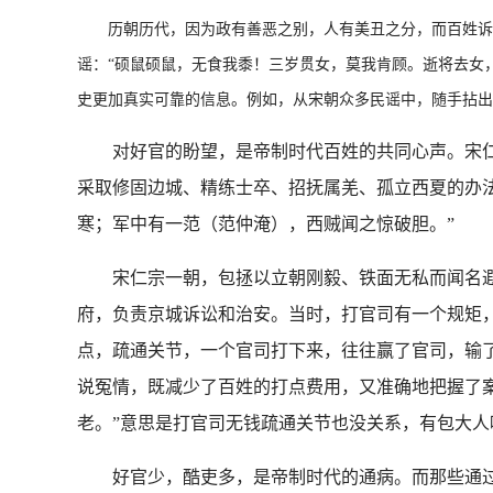
历朝历代，因为政有善恶之别，人有美丑之分，而百姓诉求
谣：“硕鼠硕鼠，无食我黍！三岁贯女，莫我肯顾。逝将去女
史更加真实可靠的信息。例如，从宋朝众多民谣中，随手拈出
对好官的盼望，是帝制时代百姓的共同心声。宋仁宗康
采取修固边城、精练士卒、招抚属羌、孤立西夏的办
寒；军中有一范（范仲淹），西贼闻之惊破胆。”
宋仁宗一朝，包拯以立朝刚毅、铁面无私而闻名遐迩，
府，负责京城诉讼和治安。当时，打官司有一个规矩
点，疏通关节，一个官司打下来，往往赢了官司，输
说冤情，既减少了百姓的打点费用，又准确地把握了
老。”意思是打官司无钱疏通关节也没关系，有包大人
好官少，酷吏多，是帝制时代的通病。而那些通过