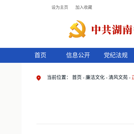
设为主页
加入收藏
首页
信息公开
党纪法规
领导机构
党内法规
监督曝光
执纪审查
廉润湖湘
资料库
工作程序
国家法律
信访举报
党纪政务处分
湖湘好家风
组织机构
纪法课堂
清风文苑
预
漫
当前位置：
首页
廉洁文化
清风文苑