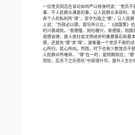
一位党员同志在谈论如何严以修身时说：“党员干部
事、干人民群众满意的事，让人民群众多获利、多受
弃个人的私利所“得”，坚守为政之“德”，让人民
上说：“为政必以德，毋忘所以立。”《战国策》
的兴衰成败。“官德隆，则社稷兴，官德毁，则国家
道德自律，是人类社会文明进步的重要基石和基
德，还是失“德”求“得”，是衡量一个党员干部
心所归，民心所向。然而，时下也有少数党员干部求
人民群众所唾弃。 “得”在一时，是短期效应；“德
而忧、后天下之乐而乐”中获得升华，提升人生价值