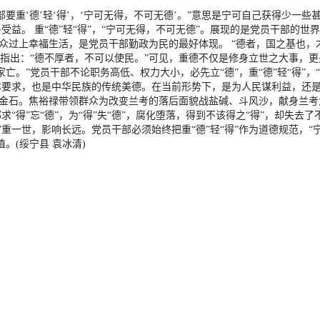
要重‘德’轻‘得’，‘宁可无得，不可无德’。”意思是宁可自己获得少一
益。 重“德”轻“得”，“宁可无得，不可无德”。展现的是党员干部的世
群众过上幸福生活，是党员干部勤政为民的最好体现。 “德者，国之基也
也指出：“德不厚者，不可以使民。”可见，重德不仅是修身立世之大事，
亡。”党员干部不论职务高低、权力大小，必先立“德”，重“德”轻“得”，
本要求，也是中华民族的传统美德。在当前形势下，是为人民谋利益，还
的试金石。焦裕禄带领群众为改变兰考的落后面貌战盐碱、斗风沙，献身兰考
“得”忘“德”，为“得”失“德”，腐化堕落，得到不该得之“得”，却失去
”重一世，影响长远。党员干部必须始终把重“德”轻“得”作为道德规范，“宁
。(绥宁县 袁冰清)