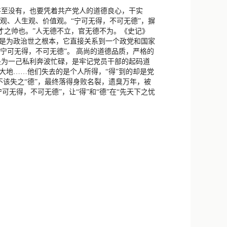
新浪微博
些甚至没有，也要凭着共产党人的道德良心，干实
界观、人生观、价值观。“宁可无得，不可无德”，摒
QQ
，才之帅也。”人无德不立，官无德不为。《史记》
更是为政治世之根本，它直接关系到一个政党和国家
微信
“宁可无得，不可无德”。 高尚的道德品质，严格的
是为一己私利奔波忙碌，是牢记党员干部的起码道
大地……他们失去的是个人所得，“得”到的却是党
了不该失之“德”，最终落得身败名裂，遗臭万年，被
可无得，不可无德”，让“得”和“德”在“先天下之忧