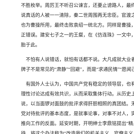
不胜枚举。周厉王不听召公谏言，还要止谤路人，最
说真话的人被一一清除，秦二世周围再无忠臣。官渡
也为曹操所用，最终击败袁绍一统北方。同样是曹操
正错误。建安七子之一的王粲，在《仿连珠》一文中，
胎于此。
不怕有人说错话，就怕有话都不说。大凡成就大业者
牌子不是常见的“肃静”“回避”，而是“求通民情”“愿
有国外人士认为，中国共产党有稳定的领导层，也有
理性讨论达成有效共识，从而采取集体行动。从历史上
说，以当面锣对面鼓的批评求得肝胆相照的真团结。
党对待批评的基本态度，是就事论事，对事不对人，
推向工作的反面。延安时期，开明绅士李鼎铭提出“精
待，将这个办法称为“改造我们的机关主义、官僚主义