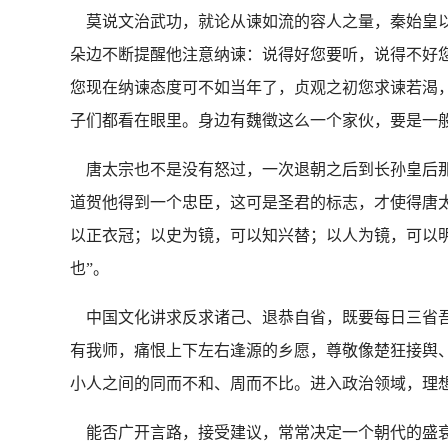
莫说文治武功，就论从谏如流的容人之量，秦始皇以
朵边不断提醒他注意纳谏：说得好您要听，说得不好
您现在纳谏态度可不如当年了，贞观之初您求谏若渴
子们都看在眼里。身边有魏徵这么一个家伙，要是一
唐太宗也不是没有怒过，一次退朝之后到长孙皇后那
道贺他得到一个忠臣，这可是圣君的标志，才使得唐太
以正衣冠；以史为镜，可以知兴替；以人为镜，可以
也”。
中国文化讲求反求诸己、退恭自省，既要每日三省吾
有我师，痛恨上下左右逢源的乡愿，尊敬像楚狂接舆
小人之间的同而不和、周而不比。进入政治领域，理想
能否广开言路，接受建议，常常决定一个朝代的盛衰