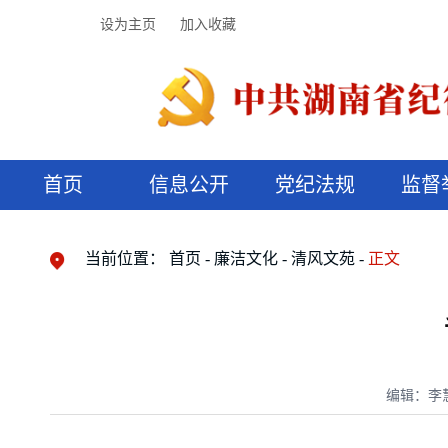
设为主页
加入收藏
首页
信息公开
党纪法规
监督
领导机构
党内法规
监督曝光
执纪审查
廉润湖湘
资料库
工作程序
国家法律
信访举报
党纪政务处分
湖湘好家风
组织机构
纪法课堂
清风文苑
预决算信
漫说纪法
当前位置：
首页
廉洁文化
清风文苑
正文
编辑：李