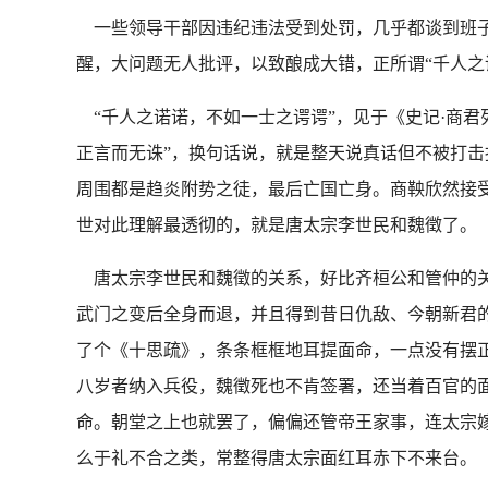
一些领导干部因违纪违法受到处罚，几乎都谈到班子
醒，大问题无人批评，以致酿成大错，正所谓“千人之
“千人之诺诺，不如一士之谔谔”，见于《史记·商君
正言而无诛”，换句话说，就是整天说真话但不被打
周围都是趋炎附势之徒，最后亡国亡身。商鞅欣然接受
世对此理解最透彻的，就是唐太宗李世民和魏徵了。
唐太宗李世民和魏徵的关系，好比齐桓公和管仲的关
武门之变后全身而退，并且得到昔日仇敌、今朝新君
了个《十思疏》，条条框框地耳提面命，一点没有摆
八岁者纳入兵役，魏徵死也不肯签署，还当着百官的面
命。朝堂之上也就罢了，偏偏还管帝王家事，连太宗
么于礼不合之类，常整得唐太宗面红耳赤下不来台。