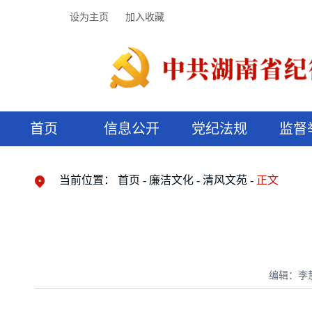
设为主页
加入收藏
首页
信息公开
党纪法规
监督
领导机构
党内法规
监督曝光
执纪审查
廉润湖湘
资料库
工作程序
国家法律
信访举报
党纪政务处分
湖湘好家风
组织机构
纪法课堂
清风文苑
预决算信
漫说纪法
当前位置：
首页
廉洁文化
清风文苑
正文
编辑：李