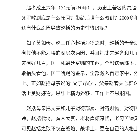
赵孝成王六年（公元前260年），历史上著名的秦赵
死军败到底是什么原因？带给后世什么教训？2000
还有什么原因导致赵括的历史性惨败呢？
知子莫如母。赵王任命赵括为将之时，赵括的母亲就
有其他不能为将的深层次原因，并且把丈夫赵奢和儿
友有好几百，国王和朝廷赏赐的东西，全部送给部下
敢抬头看他；国王所赐的金帛，全部藏入自己家中，
上。正如赵括母亲说的“父子异心”，父亲赵奢关心群
活上贪财好物，思想上精力外移，工作上不思报国。
赵括母亲把丈夫和儿子对待部属、对待财物、对待国
违。赵括代将，秦人大喜，老将廉颇深忧，老母苦谏无
可见赵括之败不仅在战略、战术上，更在自己的人格