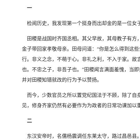
一
检阅历史，我发现第一个挺身而出却金的是一位女
田稷是战国时齐国丞相。其父早故，其母教子有方，
金子带回家孝敬母亲。田母问道：“你是怎么得到这些
行。非义之念，不萌于心。非礼之利，不入于家。故
也。不忠之子，非吾子也。”田稷闻言满面羞愧，当
并对田稷知错就改的行为予以赞扬。
而今，少数官员之所以置党纪国法于不顾，除了自身
见，修身齐家仍然有必要作为为政者的日常功课加以
二
东汉安帝时，名儒杨震调任东莱太守，路过昌邑县。