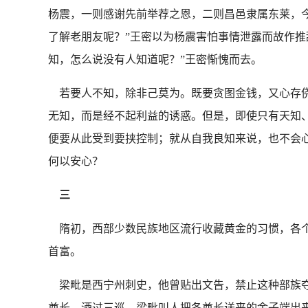
杨震，一则感谢先前举荐之恩，二则昌邑隶属东莱，
了解老朋友呢？”王密以为杨震害怕事情泄露而故作推
知，怎么说没有人知道呢？”王密惭愧而去。
若要人不知，除非己莫为。既要贪图金钱，又心存侥
无知，而是经不起利益的诱惑。但是，即使只有天知
便要从此受到要挟控制；就从自我良知来说，也不会
何以安心？
三
隋初，西部少数民族地区流行收藏黄金的习惯，各个
首富。
梁毗是西宁州刺史，他曾贴出文告，禁止这种部族夺
酋长。酒过三巡，梁毗叫人把各酋长送来的金子端出来