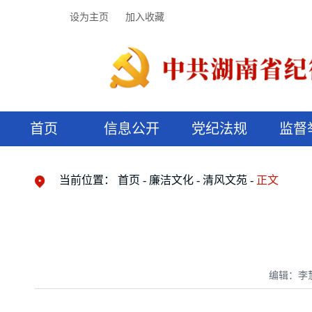
设为主页
加入收藏
首页
信息公开
党纪法规
监督
领导机构
党内法规
监督曝光
执纪审查
廉润湖湘
资料库
工作程序
国家法律
信访举报
党纪政务处分
湖湘好家风
组织机构
纪法课堂
清风文苑
预决算信
漫说纪法
当前位置：
首页
廉洁文化
清风文苑
正文
编辑：李