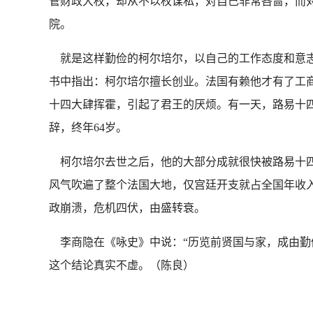
管财政大权，却从不以权谋私，对自己非常吝啬，而
院。
就是这样勤俭的柯尔培尔，以自己的工作态度和意志
书中指出：柯尔培尔擅长创业。法国有赖他才有了工
十四大肆挥霍，引起了君王的厌烦。有一天，路易十
辞，终年64岁。
柯尔培尔去世之后，他的大部分成就很快被路易十四挥
风气吹遍了整个法国大地，仅宫廷开支就占全国年收
政崩溃，危机四伏，由盛转衰。
李商隐在《咏史》中说：“历览前贤国与家，成由勤俭
这个结论真实不虚。（陈良）