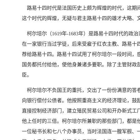
路易十四时代是法国历史上颇为辉煌的时代，这期间
这个时代的辉煌，无疑与君主路易十四的雄才大略、
柯尔培尔（1619年-1683年）是路易十四时代
在一家银行当过学徒，后来受雇于红衣主教、路易十
荐给路易十四。路易十四试用了柯尔培尔一段时间，
国务都托付给他，使他身兼诸多要职。除了主管财政
臣。
柯尔培尔不负国王的重托，交出了一份份满意的答卷
向银行偿付公债者。他按照重商主义的经济理论，鼓励
直接控制经济部门，建立殖民贸易公司和开办新式工
他上任时的三倍。柯尔培尔所兼职的那些部门，都是
一位秘书长和七八个办事员，当时法国连一艘军舰、