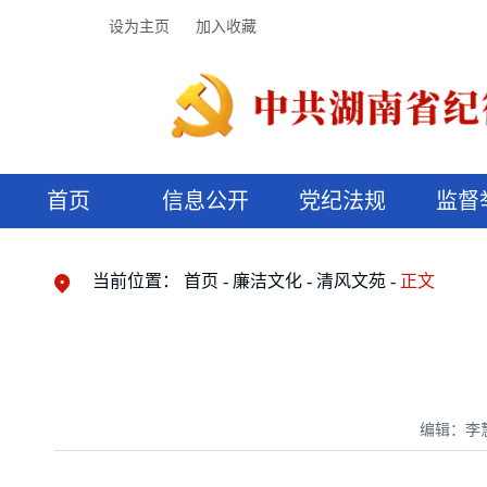
设为主页
加入收藏
首页
信息公开
党纪法规
监督
领导机构
党内法规
监督曝光
执纪审查
廉润湖湘
资料库
工作程序
国家法律
信访举报
党纪政务处分
湖湘好家风
组织机构
纪法课堂
清风文苑
预决算信
漫说纪法
当前位置：
首页
廉洁文化
清风文苑
正文
编辑：李