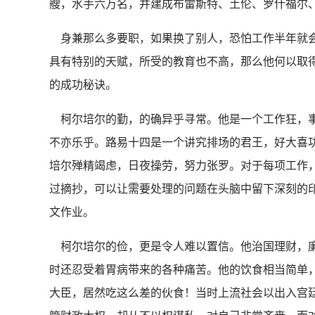
艘，水手六万名，并建成布雷斯特、土伦、罗什福尔
身兼那么多要职，如果换了别人，恐怕工作半年就会
具有特别的天赋，所受的教育也不高，那么他何以取得
的成功秘诀。
柯尔培尔的勤，的确异乎寻常。他是一个工作狂，事
不亦乐乎。路易十四是一个讲究排场的君王，好大喜
培尔殚精竭虑，日夜操劳，努力张罗。对于每项工作
过摘抄，可以让需要处理的问题在头脑中留下深刻的
文作业。
柯尔培尔的俭，更是令人难以置信。他治国理财，廉
时还忍受着胃病带来的各种痛苦。他的饮食相当简单
大臣，居然吃这么差的伙食！当时上流社会以出入宫