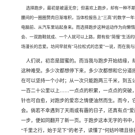
选择跑步，最初是被逼无奈；但喜欢上跑步，却有一种不期而
腰间的一圈圈赘肉日渐堆积，当体检报告上“三高”的数字一
电脑前、从汽车里站起身来。而选择跑步这种运动作为向懒惰
会、一双跑鞋就成、一个人就可以上路，颇有些“简慢”生活
场漫长的恋爱。坊间早就有“马拉松式的恋爱”一说，而在我与
人们说，初恋是甜蜜的。而当我与跑步开始结缘，却
这种难受。多少次都想停下来，多少次都想和它分道
在可以坚持一个小时；从一次只能跑两三千米，到五
一百二十公里以上……一点点的积累，一点点的突破
针也可自愈，对跑步的爱恋之情便油然而生。而今，
会。倘若不幸遇到了天雨或有霾的日子，还真有点“爱
一步，便如同翻开了新一页。于跑步这本无字的书中
“千里之行，始于足下”的老子，读懂了“何妨吟啸且徐