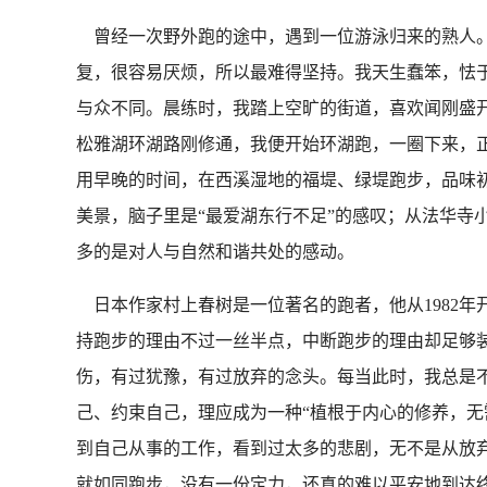
曾经一次野外跑的途中，遇到一位游泳归来的熟人。
复，很容易厌烦，所以最难得坚持。我天生蠢笨，怯
与众不同。晨练时，我踏上空旷的街道，喜欢闻刚盛
松雅湖环湖路刚修通，我便开始环湖跑，一圈下来，
用早晚的时间，在西溪湿地的福堤、绿堤跑步，品味初
美景，脑子里是“最爱湖东行不足”的感叹；从法华寺
多的是对人与自然和谐共处的感动。
日本作家村上春树是一位著名的跑者，他从1982年
持跑步的理由不过一丝半点，中断跑步的理由却足够
伤，有过犹豫，有过放弃的念头。每当此时，我总是
己、约束自己，理应成为一种“植根于内心的修养，无
到自己从事的工作，看到过太多的悲剧，无不是从放
就如同跑步，没有一份定力，还真的难以平安地到达