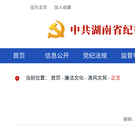
设为主页
加入收藏
首页
信息公开
党纪法规
监督
领导机构
党内法规
监督曝光
执纪审查
廉润湖湘
资料库
工作程序
国家法律
信访举报
党纪政务处分
湖湘好家风
组织机构
纪法课堂
清风文苑
预决算信
漫说纪法
当前位置：
首页
廉洁文化
清风文苑
正文
编辑