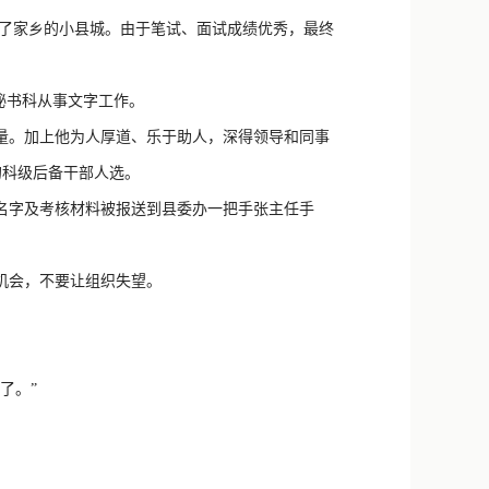
新浪微博
了家乡的小县城。由于笔试、面试成绩优秀，最终
QQ
秘书科从事文字工作。
微信
量。加上他为人厚道、乐于助人，深得领导和同事
的科级后备干部人选。
名字及考核材料被报送到县委办一把手张主任手
机会，不要让组织失望。
了。”