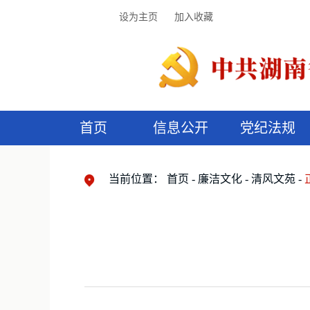
设为主页
加入收藏
首页
信息公开
党纪法规
领导机构
党内法规
监督曝光
执纪审查
廉润湖湘
资料库
工作程序
国家法律
信访举报
党纪政务处分
湖湘好家风
组织机构
纪法课堂
清风文苑
预
漫
当前位置：
首页
廉洁文化
清风文苑