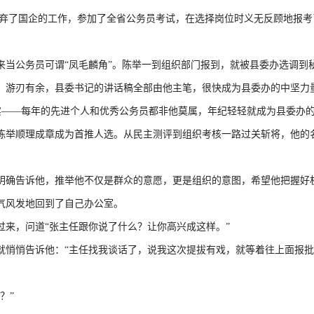
了国企的工作，参加了全省公务员考试，在选择岗位时义无反顾地报考
当公务员可谓“凤毛麟角”。陈举一到组织部门报到，就被县委办选调到
游刃有余，县委书记的讲话稿全部由他主笔，很快成为县委办的中坚力
实——每年的先进个人和优秀公务员都非他莫属，年纪轻轻就成为县委办
举顺理成章成为首推人选。从民主测评到组织考核一路过关斩将，他的
确告诉他，推举他不仅是群众的意愿，更是组织的意图，希望他把握好
气风发地回到了自己办公室。
来，问道“张主任跟你说了什么？让你高兴成这样。”
悄悄告诉他：“主任找我谈话了，说我这次提拔有戏，就等着往上面报批
？”