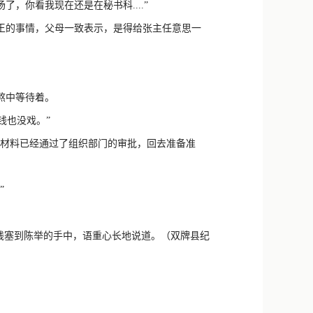
，你看我现在还是在秘书科....”
王的事情，父母一致表示，是得给张主任意思一
熬中等待着。
钱也没戏。”
材料已经通过了组织部门的审批，回去准备准
”
钱塞到陈举的手中，语重心长地说道。（双牌县纪