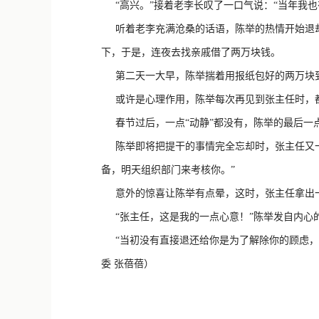
“高兴。”接着老李长叹了一口气说：“当年我也有
听着老李充满沧桑的话语，陈举的热情开始退却
下，于是，连夜去找亲戚借了两万块钱。
第二天一大早，陈举揣着用报纸包好的两万块到
或许是心理作用，陈举每次再见到张主任时，都
春节过后，一点“动静”都没有，陈举的最后一点
陈举即将把提干的事情完全忘却时，张主任又一
备，明天组织部门来考核你。”
意外的惊喜让陈举有点晕，这时，张主任拿出一
“张主任，这是我的一点心意！”陈举发自内心
“当初没有直接退还给你是为了解除你的顾虑，
委 张蓓蓓）