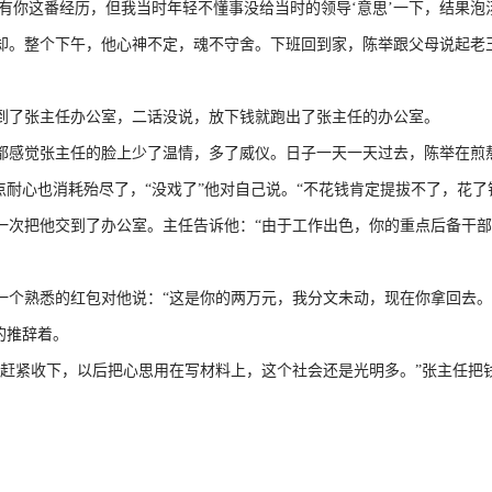
你这番经历，但我当时年轻不懂事没给当时的领导‘意思’一下，结果泡汤了
。整个下午，他心神不定，魂不守舍。下班回到家，陈举跟父母说起老
了张主任办公室，二话没说，放下钱就跑出了张主任的办公室。
感觉张主任的脸上少了温情，多了威仪。日子一天一天过去，陈举在煎
耐心也消耗殆尽了，“没戏了”他对自己说。“不花钱肯定提拔不了，花了
次把他交到了办公室。主任告诉他：“由于工作出色，你的重点后备干部
个熟悉的红包对他说：“这是你的两万元，我分文未动，现在你拿回去。
的推辞着。
赶紧收下，以后把心思用在写材料上，这个社会还是光明多。”张主任把