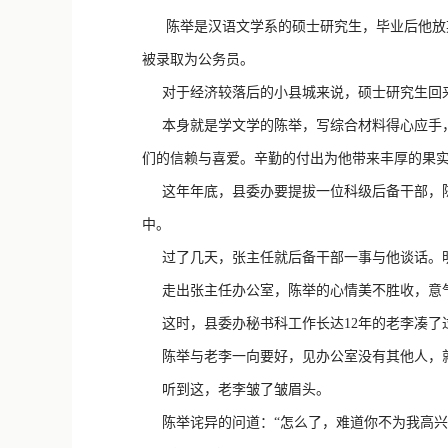
陈举是汉语文学系的硕士研究生，毕业后他放弃
被录取为公务员。
对于经济较落后的小县城来说，硕士研究生回来
本身就是学文学的陈举，写综合材料得心应手，
们的信赖与喜爱。辛勤的付出为他带来丰厚的果
这年年底，县委办要提拔一位科级后备干部，陈
中。
过了几天，张主任就后备干部一事与他谈话。明
走出张主任办公室，陈举的心情美不胜收，意
这时，县委办秘书科工作长达12年的老李凑了过
陈举与老李一向要好，见办公室没有其他人，就
听到这，老李皱了皱眉头。
陈举诧异的问道：“怎么了，难道你不为我高兴