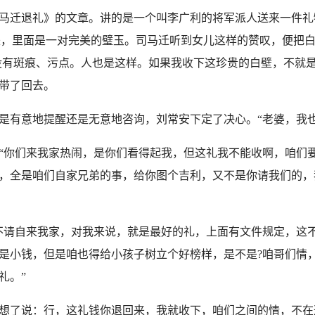
迁退礼》的文章。讲的是一个叫李广利的将军派人送来一件礼
原来，里面是一对完美的璧玉。司马迁听到女儿这样的赞叹，便把
没有斑痕、污点。人也是这样。如果我收下这珍贵的白壁，不就是
带了回去。
意地提醒还是无意地咨询，刘常安下定了决心。“老婆，我也
们来我家热闹，是你们看得起我，但这礼我不能收啊，咱们要
，全是咱们自家兄弟的事，给你图个吉利，又不是你请我们的，
请自来我家，对我来说，就是最好的礼，上面有文件规定，这不
是小钱，但是咱也得给小孩子树立个好榜样，是不是?咱哥们情
礼。”
了说：行，这礼钱你退回来，我就收下，咱们之间的情，不在