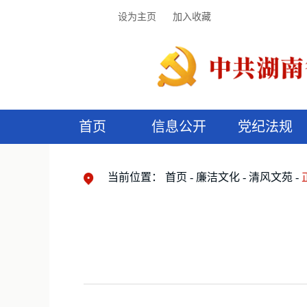
设为主页
加入收藏
首页
信息公开
党纪法规
领导机构
党内法规
监督曝光
执纪审查
廉润湖湘
资料库
工作程序
国家法律
信访举报
党纪政务处分
湖湘好家风
组织机构
纪法课堂
清风文苑
预
漫
当前位置：
首页
廉洁文化
清风文苑