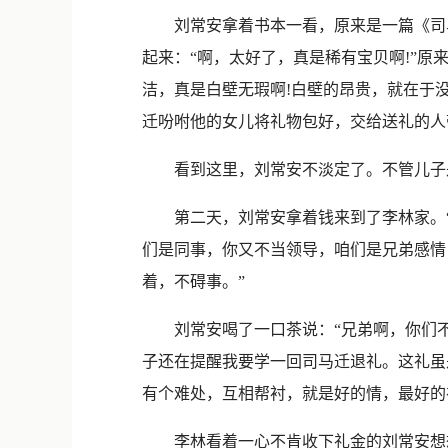
刘常安拿着书本一看，原来是一篇《司马
起来：“啊，太好了，真是稀有宝贝啊!”
洁，真是白壁无瑕啊!白壁的昂贵，就在于
迁吩咐他的女儿将礼物包好，交给送礼的人
看到这里，刘常安不淡定了。不管儿子是有
第二天，刘常安拿着钱来到了李林家。“你
们是同事，你又不当领导，咱们是兄弟感情
着，不碍事。”
刘常安喝了一口茶说：“兄弟啊，你们不
子还在提醒我要学一回司马迁退礼。这礼虽
有个难处，互相帮衬，就是好的情，最好的
李林看着一心不肯收下礼金的刘常安想想