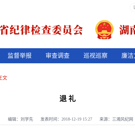
监督举报
审查调查
巡视巡察
廉洁
决算信息公开
说纪法
正文
退 礼
编辑：刘学先
发表时间：2018-12-19 15:27
来源：三湘风纪网