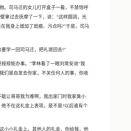
物。司马迁的女儿打开盒子一看，不禁惊呼
白壁拿过去抚摩了一下，说：“这样圆润，光
在我身上增加了斑痕、污点吗?”于是，司马
要学一回司马迁，把礼退回去!”
按规矩办事。”李林看了一眼刘常安说“我
我们是自发去你家，不关任何人的事，你收
能让哥哥我为难啊，我出家门时我家臭小
，绝不在这礼金上表现，是不是?以后谁有个
这小小礼金上。其他人的礼金，你给我，他