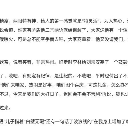
瘦，两眼特有神，给人的第一感觉就是“特灵活”，为人热心，
说会道，谁家有矛盾他三言两语就给调解了，大家送他有一个诨
暖暖火，可是总不能空手而去吧，大家商量着：他又没请我们，
茶，说着笑着，非常热闹。临走时李林给刘常安塞了一个鼓鼓
，收吧，有规定有纪律，是违纪的。不收吧，平时也付出了不
“他们来咱家，热闹是好事，咱们图个喜庆，可这礼金，怎么办?
不过，今天是我们的大好日子，退回会不会不吉利?再说，钱也少
过来。
儿子指着“白璧无瑕”还有一句话了波浪线的“在我身上增加了斑