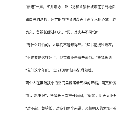
“轰隆”一声，矿井塌方，赵书记和鲁镇长被堵在了离地面5
四周黑洞洞的，死亡的恐惧顿时袭盖了两个人的心窝。赵书
良久，鲁镇长缓过神来，“死，其实并不可怕!”
“有什么好怕的，人早晚不是都得死。”赵书记接过话茬。
“不过要是这样死了，我觉得还是有些遗憾。”鲁镇长说。
“我们这个年纪，谁想死啊!”赵书记附和着。
两个人在黑暗狭小的空间里静候着死神的降临，落寞和伤
“呃，赵书记”，鲁镇长再次推开沉闷，“假如，明天太阳升
“对不起，鲁镇长，对我们两个来说，恐怕明天的太阳不会