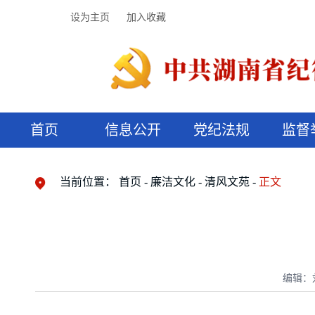
设为主页
加入收藏
首页
信息公开
党纪法规
监督
领导机构
党内法规
监督曝光
执纪审查
廉润湖湘
资料库
工作程序
国家法律
信访举报
党纪政务处分
湖湘好家风
组织机构
纪法课堂
清风文苑
预决算信
漫说纪法
当前位置：
首页
廉洁文化
清风文苑
正文
编辑：