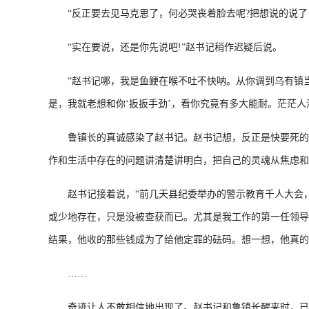
“反正要去见马克思了，何必哭丧着脸去呢?把想说的说了
“实在要说，还是你先说吧!”赵书记稍作迟疑后说。
“赵书记哪，我是鱼鲠在喉不吐不快呐。从你调到乌有镇当
是，我就老想和你‘扳扳手劲’，看你究竟有多大能耐。茫茫
鲁镇长的真诚感染了赵书记。赵书记想，反正是快要死的人
作和生活中存在的问题讲清楚讲明白，把自己的灵魂从焦虑和
赵书记接着说，“前几天县纪委举办的警示教育千人大会，
或少地存在，只是没被查获而已。尤其是我工作的第一任领导
结果，他收的那些钱成为了给他定罪的砝码。想一想，他真的
……
奇迹让人不敢相信地出现了。赵书记和鲁镇长醒来时，已