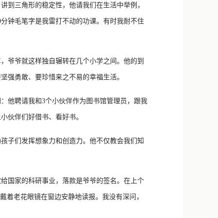
讲到三角形的稳定性，他请我们在生活中举例，
0分钟毛笔字是我雷打不动的功课。有时我耐不住
，爷爷就这样独自辗转在几个小学之间。他的到
要坚强勇敢、要珍惜来之不易的幸福生活。
：他聘请我和3个小伙伴作为图书馆管理员，跟我
让小伙伴们好借书、看好书。
孩子们发挥想象力和创造力。他不仅教会我们知
给国家的科研事业，落款是爷爷的签名。在上个
是戴着老花眼镜在窗边安静地读报。我没有深问，