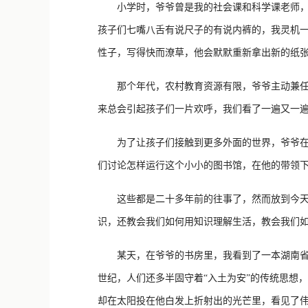
小学时，爷爷曾是我的社会课和科学课老师，他
孩子们七嘴八舌有说尺子的有说内裤的，我灵机一
性子，写得快而潦草，他会默默重新拿出新的纸
那个年代，农村教育资源有限，爷爷主动兼任了
来总会引起孩子们一片欢呼，我们看了一遍又一
为了让孩子们接触到更多外面的世界，爷爷在家
们讨论怎样运行这个小小的图书馆，在他的带领
这些都是二十多年前的往事了，然而放到今天，
识，还教会我们如何用知识理解生活，教会我们
某天，在爷爷的书房里，我看到了一本湖南省医
世纪，人们还多半固守着“入土为安”的传统思想
却在太阳投在他白发上折射出的光芒里，看见了