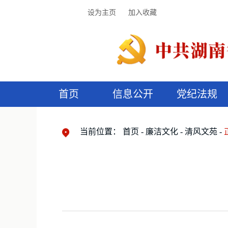
设为主页
加入收藏
首页
信息公开
党纪法规
领导机构
党内法规
监督曝光
执纪审查
廉润湖湘
资料库
工作程序
国家法律
信访举报
党纪政务处分
湖湘好家风
组织机构
纪法课堂
清风文苑
预
漫
当前位置：
首页
廉洁文化
清风文苑