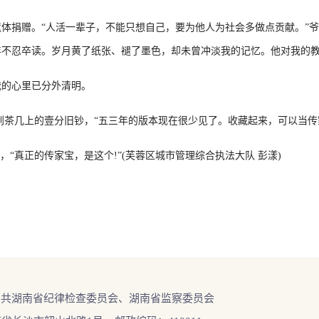
捐赠。“人活一辈子，不能只想自己，要为他人为社会多做点贡献。”爷
年不忍卒读。岁月黄了纸张、褪了墨色，却未曾冲淡我的记忆。他对我的
的心里已分外清明。
茶几上的壹分旧钞，“五三年的版本现在很少见了。收藏起来，可以当传
真正的传家宝，是这个!”(芙蓉区城市管理综合执法大队 彭漾)
中共湖南省纪律检查委员会、湖南省监察委员会