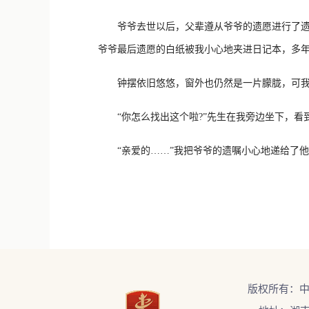
爷爷去世以后，父辈遵从爷爷的遗愿进行了遗体
爷爷最后遗愿的白纸被我小心地夹进日记本，多
钟摆依旧悠悠，窗外也仍然是一片朦胧，可我
“你怎么找出这个啦?”先生在我旁边坐下，看到
“亲爱的……”我把爷爷的遗嘱小心地递给了他，“
版权所有：