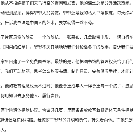
从不拒绝孩子们天马行空的提问和发言，他的课堂总是分外活跃热闹。
动想到屋顶，博得爷爷大加赞赏。爷爷还是我的私人书法教练，每天练4
张，告诉我书法是中国人的艺术，要学就得一丝不苟。
片区录像放映员，一个放映机、一张幕布、几盘胶带电影、一辆自行车
遍《闪闪的红星》，爷爷不厌其烦地听我们讨论潘冬子的故事，告诉我们
里自建了一个免费图书馆。最妙的是，他把图书馆的管理权交给了我们
下，我们开动脑筋，思考怎么购买书籍、制作目录、完善借阅手续，才能
他的教育理念也毫不过时：他像尊重成年人一样尊重每一个孩子，鼓励
如何用知识去服务他人、履行责任。
学院遗体捐赠协议。协议好几页，里面条条款款写着将遗体无条件捐献
，避讳谈及遗体捐赠。我惊讶于爷爷的开明和勇气，转头看向他。而他只
伟大。