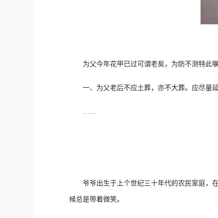
为父今年花甲已过可谓老矣，为防不测特此嘱
一、为父老后不应土葬，亦不大葬。应尽量延续
……
爷爷出生于上个世纪三十年代的农民家庭，在战
候总是带着微笑。