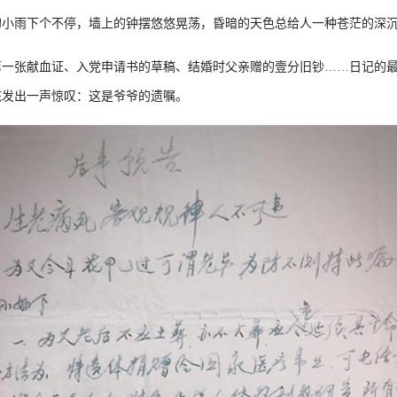
雨下个不停，墙上的钟摆悠悠晃荡，昏暗的天色总给人一种苍茫的深沉
张献血证、入党申请书的草稿、结婚时父亲赠的壹分旧钞……日记的最
底发出一声惊叹：这是爷爷的遗嘱。