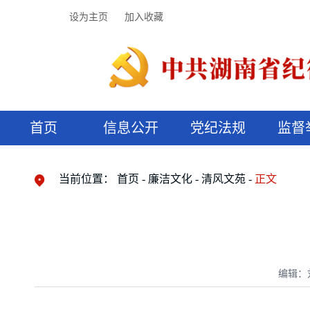
设为主页
加入收藏
首页
信息公开
党纪法规
监督
领导机构
党内法规
监督曝光
执纪审查
廉润湖湘
资料库
工作程序
国家法律
信访举报
党纪政务处分
湖湘好家风
组织机构
纪法课堂
清风文苑
预决算信
漫说纪法
当前位置：
首页
廉洁文化
清风文苑
正文
编辑：