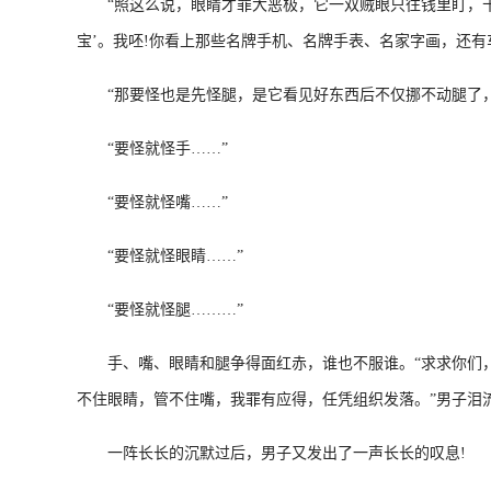
“照这么说，眼睛才罪大恶极，它一双贼眼只往钱里盯，十足
宝’。我呸!你看上那些名牌手机、名牌手表、名家字画，还有
“那要怪也是先怪腿，是它看见好东西后不仅挪不动腿了，
“要怪就怪手……”
“要怪就怪嘴……”
“要怪就怪眼睛……”
“要怪就怪腿………”
手、嘴、眼睛和腿争得面红赤，谁也不服谁。“求求你们，别
不住眼睛，管不住嘴，我罪有应得，任凭组织发落。”男子泪
一阵长长的沉默过后，男子又发出了一声长长的叹息!