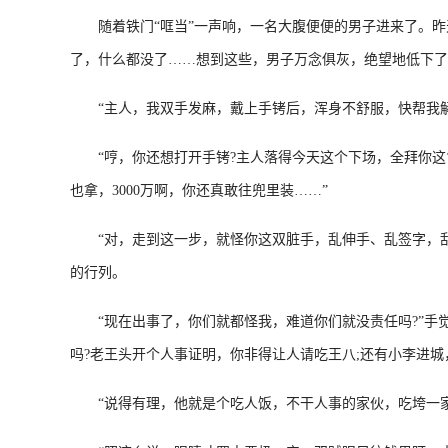
‍‍‍‍‍‍‍‍随着铁门“哐当”一声响，一名大腹便便的男子
了，什么都没了……想到这些，男子万念俱灰，绝望地低下了
“主人，我双手发麻，戴上手铐后，浑身不舒服，快帮我解
“哼，你还想打开手铐?主人落得今天这个下场，全拜你这‘
也拿，3000万啊，你还真敢往兜里装……”
“对，走到这一步，就怪你这双脏手，乱伸手、乱签字，乱
的行列。
“现在出事了，你们就都怪我，难道你们就没责任吗?”手觉
吗?老王头开个人事证明，你非得让人请吃王八;还有小李进城
“说得有理，他就是个吃人饭，不干人事的家伙，吃垮一家又