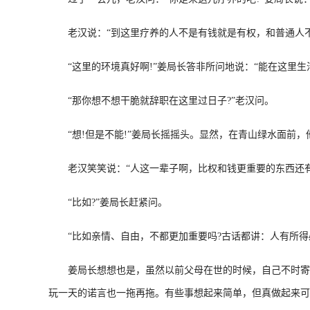
老汉说：“到这里疗养的人不是有钱就是有权，和普通人不
“这里的环境真好啊!”姜局长答非所问地说：“能在这里生活
“那你想不想干脆就辞职在这里过日子?”老汉问。
“想!但是不能!”姜局长摇摇头。显然，在青山绿水面前，
老汉笑笑说：“人这一辈子啊，比权和钱更重要的东西还有
“比如?”姜局长赶紧问。
“比如亲情、自由，不都更加重要吗?古话都讲：人有所得必
姜局长想想也是，虽然以前父母在世的时候，自己不时寄生
玩一天的诺言也一拖再拖。有些事想起来简单，但真做起来可