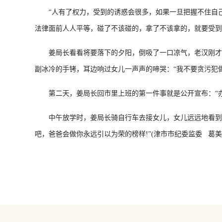
“人有了权力，受到的诱惑会很多，如果一旦把握不住自己
法律面前人人平等，碰了不该碰的，拿了不该拿的，就要受到
姜局长看看将要落下的夕阳，倒吸了一口凉气，老汉刚才的
副冰冷的手铐，耳边响过女儿一声声的啼哭：“我不要贪污犯
第二天，姜局长回市里上班的第一件事就是公开宣布：“办
中午放学时，姜局长骑自行车去接女儿，女儿远远地看到他，
吧，爸爸会做你永远引以为荣的榜样!”(津市市纪委监委 葛美