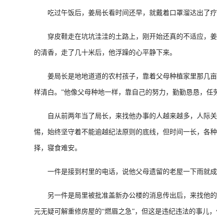
吃过午饭后，姜局长看时间还早，就戴着口罩溜达出了疗
穿皮鞋走在坑坑洼洼的土路上，刚开始还真的不适应，姜局
的清香，走了几十米后，他浮躁的心平静下来。
姜局长是地地道道的农村孩子，靠着父母种植家里那几亩莲
样清白。”他像父母种地一样，靠自己的努力，勤勤恳恳，任
自从前两年当了局长，来找他办事的人越来越多，人际关系
惕，始终坚守着不能逾越纪法原则的底线，但时间一长，各种
择，寝食难安。
一件是接到村里的电话，说他父母遗留的老屋一下雨就成了
另一件是局里被批准盖新办公楼的消息传出后，来找他的人更
元无疑可解重修房屋的“燃眉之急”，但这是违纪违法的事儿