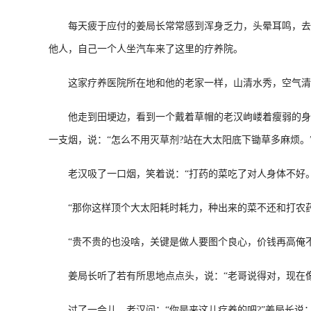
每天疲于应付的姜局长常常感到浑身乏力，头晕耳鸣，去医
他人，自己一个人坐汽车来了这里的疗养院。
这家疗养医院所在地和他的老家一样，山清水秀，空气清新
他走到田埂边，看到一个戴着草帽的老汉岣嵝着瘦弱的身体
一支烟，说：“怎么不用灭草剂?站在大太阳底下锄草多麻烦。
老汉吸了一口烟，笑着说：“打药的菜吃了对人身体不好。
“那你这样顶个大太阳耗时耗力，种出来的菜不还和打农药的
“贵不贵的也没啥，关键是做人要图个良心，价钱再高俺不
姜局长听了若有所思地点点头，说：“老哥说得对，现在像
过了一会儿，老汉问：“你是来这儿疗养的吧?”姜局长说：“