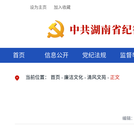
设为主页
加入收藏
首页
信息公开
党纪法规
监督
领导机构
党内法规
监督曝光
执纪审查
廉润湖湘
资料库
工作程序
国家法律
信访举报
党纪政务处分
湖湘好家风
组织机构
纪法课堂
清风文苑
预决算信
漫说纪法
当前位置：
首页
廉洁文化
清风文苑
正文
编辑