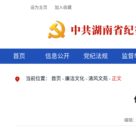
设为主页
加入收藏
首页
信息公开
党纪法规
监督
领导机构
党内法规
监督曝光
执纪审查
廉润湖湘
资料库
工作程序
国家法律
信访举报
党纪政务处分
湖湘好家风
组织机构
纪法课堂
清风文苑
预决算信
漫说纪法
当前位置：
首页
廉洁文化
清风文苑
正文
编辑