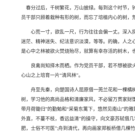
春分过后，千树繁花，万山披绿。每到这个时节，钟
员干部只顾着栽种有形的树，而忘了培植内心的树，
心荒一寸，欲乱一尺，行为往往会偏一丈。深入探
迷茫、精神迷失、纪法意识淡漠，等等。的确，人之
是心中之林被欲火焚烧殆尽，就算有幸存活的树木，
良禽尚知择木而栖。作为党员干部，若不想被欲火焚
心山之上培育一片“清风林”。
舟至先秦，向楚国诗人屈原借一蔸兰花和一棵橘树，
树，学习他的高尚品格和清廉家风，不必留万贯家财堕
带月荷锄归”的勤勉和“采菊东篱下，悠然见南山”的雅
外直，不蔓不枝，香远益清”的操守，向文豪苏轼借几
肥，士俗不可医”;舟到清代，再向画家郑板桥借几棵