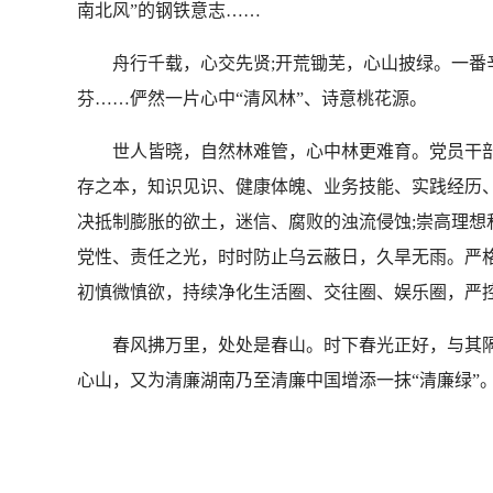
南北风”的钢铁意志……
舟行千载，心交先贤;开荒锄芜，心山披绿。一番辛
芬……俨然一片心中“清风林”、诗意桃花源。
世人皆晓，自然林难管，心中林更难育。党员干部若
存之本，知识见识、健康体魄、业务技能、实践经历、
决抵制膨胀的欲土，迷信、腐败的浊流侵蚀;崇高理想
党性、责任之光，时时防止乌云蔽日，久旱无雨。严格
初慎微慎欲，持续净化生活圈、交往圈、娱乐圈，严控
春风拂万里，处处是春山。时下春光正好，与其隔岸
心山，又为清廉湖南乃至清廉中国增添一抹“清廉绿”。