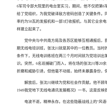
6军司令部大院里的电台室实习，期间，他不仅把第
给了党组织，为我党破译敌方密码创造了关键条件。
率约为50瓦的发报机和一部3灯收报机，与其它业余
样建立起来了。
党中央与中共南方局及各苏区能够互相通报后，我党
期无线电培训班，张沈川就是其中的一位教员。当时
条件下，无线电训练班在两三个月时间就为党培训出
识。突然，6名巡捕破门而入，将在场的张沈川等20
折磨和威胁引诱，但他毫不动摇，始终未暴露身份，
解放后，张沈川继续为党和社会作贡献。他不顾年迈
1949我党地下无线电通讯发展概况》一书，这是反
电波不逝，精神永存。在这些隐蔽战线上的“风语者