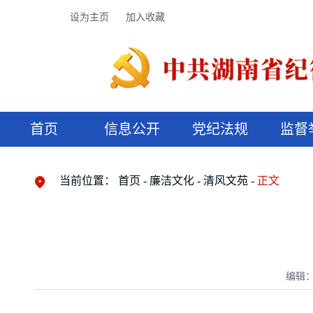
设为主页
加入收藏
首页
信息公开
党纪法规
监督
领导机构
党内法规
监督曝光
执纪审查
廉润湖湘
资料库
工作程序
国家法律
信访举报
党纪政务处分
湖湘好家风
组织机构
纪法课堂
清风文苑
预决算信
漫说纪法
当前位置：
首页
廉洁文化
清风文苑
正文
编辑