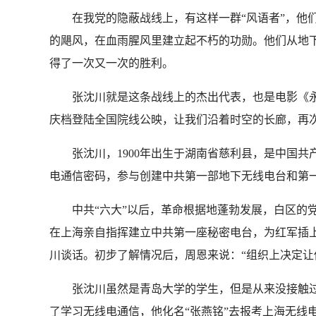
在我党的隐蔽战线上，有这样一群“风语者”，他
的飓风，在血雨腥风里建立起不朽的功勋。他们从地
得了一次又一次的胜利。
张沈川就是这条战线上的杰出代表，也是电影《永不
庆档登陆全国院线公映，让我们沿着时空的长廊，再
张沈川，1900年出生于湖南省慈利县，是中国共
电通信密码，参与创建中共第一部地下无线电台和第
中共“六大”以后，革命根据地蓬勃发展，白区的党
在上海亲自指挥建立中共第一座秘密电台，为红军插上了
川谈话。初步了解情况后，周恩来说：“组织上决定让
张沈川虽然是青岛大学的学生，但是从来没接触过
了学习无线电通信，他化名“张燕铭”去报考上海无线