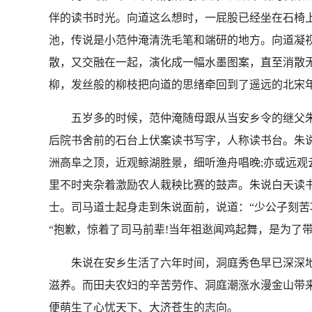
伴的读书时光。向道这么想时，一屁股已经坐在石椅
池，传说是小范仲淹清洗毛笔和端研的地方。向道凝
散，又交融在一起，演化成一幅水墨图案，直至消散
柳，发丝般的柳枝把向道的思绪牵回到了遥远的北宋
五岁多的时候，范仲淹随母跟从当安乡令的继父朱
后院书舍前的石台上伏案读书写字，人称读书台。朱
洲高阜之顶，近观鲸湖胜景，细听渔舟唱晚;亦或远观
里不时夹杂着激励农人栽秧比赛的鼓声。朱说白天读
士。司马道士起身走到朱说面前，说道：“少公子刻苦
“抱歉，惊着了司马前辈!当年祖逖闻鸡起舞，是为了
朱说在安乡生活了六年时间，洞庭秀色早已深深地
滋养。而田夫农妇的辛苦劳作、洞庭潮涨水漫金山带
便萌生了心忧天下、大济苍生的志向。