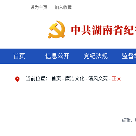
设为主页
加入收藏
首页
信息公开
党纪法规
监督
领导机构
党内法规
监督曝光
执纪审查
廉润湖湘
资料库
工作程序
国家法律
信访举报
党纪政务处分
湖湘好家风
组织机构
纪法课堂
清风文苑
预决算信
漫说纪法
当前位置：
首页
廉洁文化
清风文苑
正文
编辑：