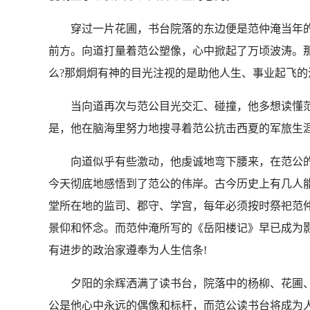
穿过一片花圃，书台院落的东边便是范仲淹当年的
前方。向道打量着范公塑像，心中掀起了万顷波涛。那
么?那炯炯有神的目光注视的是助他人生、事业起飞的
当向道再次与范公目光交汇、碰撞，他多想读懂范公
是，他在脑海里努力地搜寻着范公抗击西夏的军旅生
向道似乎有些激动，他虔诚地弯下腰来，在范公的
今天彻底地感悟到了范公的伟岸。古今历史上有几人
堂所在地的监司、郡守、学宫，每年必须按时祭祀范
景仰和怀念。而范仲淹所写的《岳阳楼记》早已成为影
有进步的政治家遵奉为人生信条!
夕阳的余辉洒满了读书台，院落中的杨柳、花圃、
公是他心中永远的偶像和标杆，而范公读书台将成为人