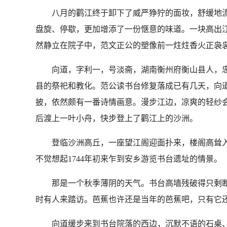
八月的鹳江终于卸下了威严狰狞的面妆，舒缓地流
盘旋、停歇，更加增添了一份惬意的味道。一块高出
然静立在院子中，范文正公的塑像前一炷炷香火正袅
向道，字利一，号淡斋，湖南衡州府衡山县人，忠厚
县的祭祀和教化。范公读书台修复落成已有几天，向
披，依然颇有一番诗情画意。漫步江边，凉爽的轻纱
后渡上一叶小舟，快步登上了鹳江上的沙洲。
登临沙洲高丘，一座望江阁迎面扑来，楼阁高耸入
不觉想起1744年初来乍到安乡游览书台遗址的情景。
那是一个秋季薄阴的天气。书台高墙残破得只剩断
时有人来踏访。芭蕉也许还是当年的芭蕉吧，只有它
向道缓步来到书台院落的西边，沉默不语的石桌、