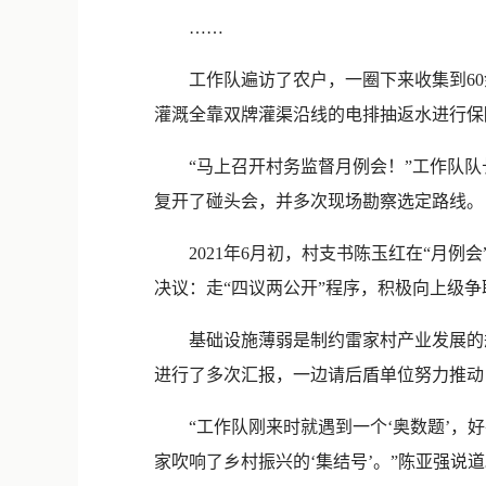
……
工作队遍访了农户，一圈下来收集到60
灌溉全靠双牌灌渠沿线的电排抽返水进行保
“马上召开村务监督月例会！”工作队队长
复开了碰头会，并多次现场勘察选定路线。
2021年6月初，村支书陈玉红在“月例
决议：走“四议两公开”程序，积极向上级
基础设施薄弱是制约雷家村产业发展的瓶
进行了多次汇报，一边请后盾单位努力推动
“工作队刚来时就遇到一个‘奥数题’，好
家吹响了乡村振兴的‘集结号’。”陈亚强说