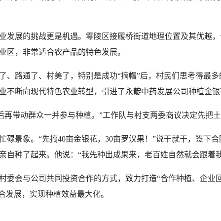
发展的挑战更是机遇。零陵区接履桥街道地理位置及其优越，
业区，非常适合农产品的特色发展。
、路通了、村美了，特别是成功“摘帽”后，村民们思考得最多
业不断向现代特色农业转型，引进了永靛中药发展公司种植金银
再带动群众一并参与种植。”工作队与村支两委商议决定先把土
景象。“先搞40亩金银花，30亩罗汉果！”说干就干，签下
亲自种了起来。他说：“我先种出成果来，老百姓自然就会跟着我
委会与公司共同投资合作的方式，致力打造“合作种植、企业回
融合发展，实现种植效益最大化。