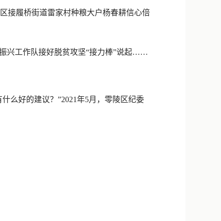
新浪微博
区接履桥街道雷家村种粮大户杨春耕信心倍
QQ
微信
振兴工作队接好脱贫攻坚“接力棒”说起……
么好的建议？”2021年5月，零陵区纪委