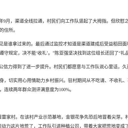
2年9月，渠道全线拉通，村民们向工作队竖起了大拇指。但欣慰
的住所。
是谁拿过来的。最后通过监控才知道是渠道建成后受益稻田面
守规定，决不能‘收礼’。”陈亚强坚决找到这位组长还回了“礼
公信力得到了进一步提升。村民们都愿意与工作队说心里话，久
，切实用心用情助力乡村振兴。驻村期间从不吃请、不收礼、
连续两年群众测评满意度为100%。
道雷家村。在该村产业示范基地，金银花争先恐后地冒着尖芽。
劳动力这片地荒了，工作队引进种植公司，带着大家把荒地变成