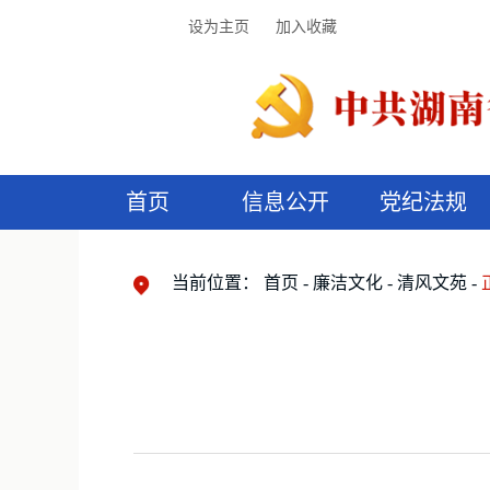
设为主页
加入收藏
首页
信息公开
党纪法规
领导机构
党内法规
监督曝光
执纪审查
廉润湖湘
资料库
工作程序
国家法律
信访举报
党纪政务处分
湖湘好家风
组织机构
纪法课堂
清风文苑
预
漫
当前位置：
首页
廉洁文化
清风文苑