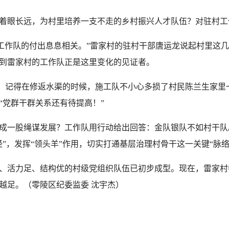
眼长远，为村里培养一支不走的乡村振兴人才队伍？对驻村工
与工作队的付出息息相关。”雷家村的驻村干部唐运龙说起村里这
到雷家村的工作队正是这里变化的见证者。
。记得在修返水渠的时候，施工队不小心多损了村民陈兰生家里
“党群干群关系还有待提高！”
一股绳谋发展？工作队用行动给出回答：金队银队不如村干队
”，发挥“领头羊”作用，切实打通基层治理村骨干这一关键“脉络
活力足、结构优的村级党组织队伍已初步成型。现在，雷家村
越足。（零陵区纪委监委 沈宇杰）