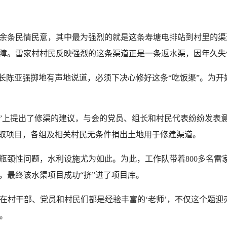
余条民情民意，其中最为强烈的就是这条寿塘电排站到村里的渠
障。雷家村村民反映强烈的这条渠道正是一条返水渠，因年久失
陈亚强掷地有声地说道，必须下决心修好这条“吃饭渠”。为开
会”上提出了修渠的建议，与会的党员、组长和村民代表纷纷发表意
争取项目，各组及相关村民无条件捐出土地用于修建渠道。
颈性问题，水利设施尤为如此。为此，工作队带着800多名雷
，最终该水渠项目成功“挤”进了项目库。
在村干部、党员和村民们都是经验丰富的‘老师’，不仅这个题迎
道。