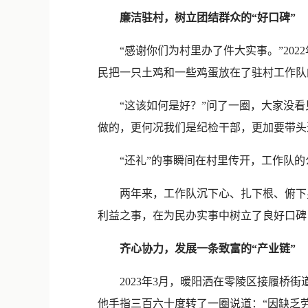
廉洁驻村，树立团结群众的“好口碑”
“感谢你们为村里办了件大实事。”202
民把一只土鸡和一些鸡蛋放在了驻村工作队
“这该如何是好？”问了一圈，大家没看见
做的，更何况我们是纪检干部，更加要带头遵
“还礼”的事瞬间在村里传开，工作队的
两年来，工作队沉下心、扎下根、俯下身
利益之事，在为民办实事中树立了良好口碑，
齐心协力，发展一条致富的“产业链”
2023年3月，暖阳洒在零陵区接履桥街
他手指三百六十度转了一圈说道：“因缺乏