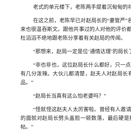
老式的单元楼下，老陈两手提着沉甸甸的
在这之前，老陈早已对赵局长的“妻管严”
来也很温吞斯文。跟他共事过的人对他的评价都
杜滔滔不绝地跟老陈分享着有关赵局的传闻。
“那想来，赵局一定是位‘通情达理’的局长
“非也非也，这位赵局长什么都好，只一点
有几分泼辣。大伙儿都清楚，赵夫人对赵局长有
品。”
“赵局长当真有这么怕老婆吗？”
“怪就怪这赵夫人太厉害啦。曾经有人邀
的面就对赵局长劈头盖脸一顿数落，最后硬是
帖。”