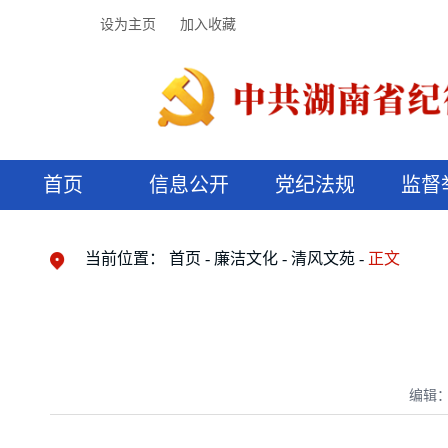
设为主页
加入收藏
首页
信息公开
党纪法规
监督
领导机构
党内法规
监督曝光
执纪审查
廉润湖湘
资料库
工作程序
国家法律
信访举报
党纪政务处分
湖湘好家风
组织机构
纪法课堂
清风文苑
预决算信
漫说纪法
当前位置：
首页
廉洁文化
清风文苑
正文
编辑