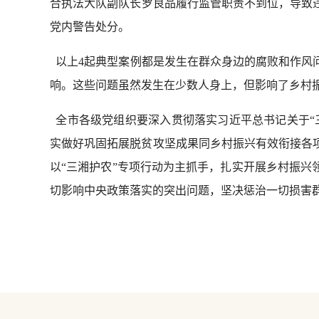
合执法大队副队长罗良品履行监管职责不到位，导致违法
党内警告处分。
以上4起典型案例都是发生在群众身边的腐败和作风
响。这些问题虽然发生在少数人身上，但影响了乡村
全市各级党组织要深入贯彻落实习近平总书记关于“
实做好巩固拓展脱贫攻坚成果同乡村振兴有效衔接各
以“三湘护农”专项行动为主抓手，扎实开展乡村振
切影响中央政策落实的突出问题，坚决惩治一切损害