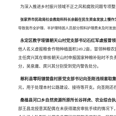
为深入推进乡村振兴领域不正之风和腐败问题专项整
张家界市民政局社会救助科科长余毅在民生资金发放上慢作
导致我市全护理、半护理特困人员部分照料护理费未及时发放到
永定区教字垭镇朝天山村党支部书记石红军虚报冒领
他人名义虚报粮食作物种植面积249.2亩，冒领种粮
主任庹兴其在审核朝天山村申报国家种粮补贴时不负责
分，吴泉庸、庹兴其分别受到党内警告处分。
慈利县零阳镇营盘村原党支部书记向圣刚违规套取集
元，用于处理本村公路建设、接待等开支。向圣刚还存
桑植县河口乡自然资源所原所长谷祥虎、农业综合执
部王昌龙授意其配偶在未获得建房审批手续的情况下