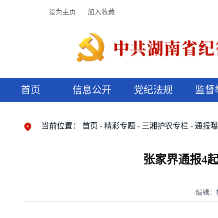
设为主页
加入收藏
首页
信息公开
党纪法规
监督
领导机构
党内法规
监督曝光
执纪审查
廉润湖湘
资料库
工作程序
国家法律
信访举报
党纪政务处分
湖湘好家风
组织机构
纪法课堂
清风文苑
预决算信
漫说纪法
当前位置：
首页
精彩专题
三湘护农专栏
通报
张家界通报4
编辑：