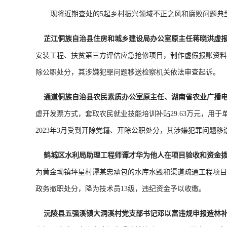
现将近期查处的5起乡村振兴领域不正之风和腐败问题典
芷江侗族自治县住房和城乡建设局办公室原主任蒋晓洪虚报
安装工程、扶贫第三方评估应急抢修项目，制作虚假报账资料套
除公职处分，其涉嫌犯罪问题移送检察机关依法审查起诉。
通道侗族自治县农民素质办公室原主任、湖南省农业广播电
虚开发票方式，套取农民就业技能培训补贴29.63万元，用
2023年3月受到开除党籍、开除公职处分，其涉嫌犯罪问题
鹤城区水利局助理工程师谭才华为他人在项目验收和资金拨
为黄金坳镇坪星村谭某忠承包的水库水毁和渠道疏通工程项目验
政务撤职处分，降为技术员13级，违纪资金予以收缴。
沅陵县五强溪镇大洞溪村党支部书记邓以富违规申报造林补