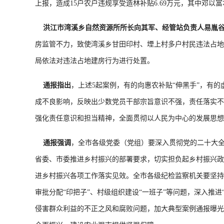
上报，造成15户农户违规享受造林补贴6.69万元，其中邓以富
洪江市湾溪乡自然资源所所长向其军、经管站负责人易胤谷
房监管不力，致使湾溪乡甘田印村、堙上村多户村民违法占地建房
局依法对违法占地建房行为进行处置。
通报指出
，上述5起案例，有的向惠农补贴“伸黑手”，有
成不良影响，反映出少数党员干部宗旨意识不强，责任落实不
强化责任意识和担当精神，全面贯彻以人民为中心的发展思想
通报强调
，全市各级党委（党组）要深入贯彻党的二十大全
省委、市委推进乡村振兴的部署要求，切实担负起乡村振兴政
进乡村振兴各项工作落实见效。全市各级纪检监察机关要坚持执
审批分配“印把子”、村级组织建设“一班子”等问题，深入推
侵害群众利益的不正之风和腐败问题，加大典型案例通报曝光