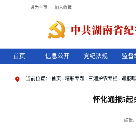
设为主页
加入收藏
首页
信息公开
党纪法规
监督
领导机构
党内法规
监督曝光
执纪审查
廉润湖湘
资料库
工作程序
国家法律
信访举报
党纪政务处分
湖湘好家风
组织机构
纪法课堂
清风文苑
预决算信
漫说纪法
当前位置：
首页
精彩专题
三湘护农专栏
通报
怀化通报5起
编辑