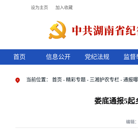
设为主页
加入收藏
首页
信息公开
党纪法规
监督
领导机构
党内法规
监督曝光
执纪审查
廉润湖湘
资料库
工作程序
国家法律
信访举报
党纪政务处分
湖湘好家风
组织机构
纪法课堂
清风文苑
预决算信
漫说纪法
当前位置：
首页
精彩专题
三湘护农专栏
通报
娄底通报5起
编辑