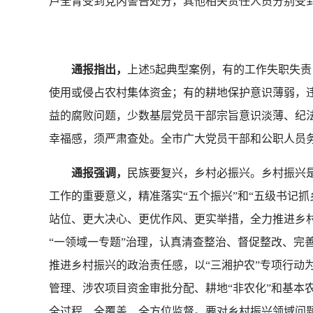
卢全青受到党内警告处分，其他相关责任人员分别受
通报指出，
上述5起典型案例，有的工作失职失
使用或侵占农村集体资金；有的耕地保护意识薄弱，
益的腐败问题，少数基层党员干部宗旨意识淡薄、纪
幸福感，须严肃查处。全市广大党员干部和公职人员
通报强调，
民族要复兴，乡村必振兴。乡村振兴是
工作的重要意义，精准落实“五个振兴”和“五级书记
站位、更大决心、更优作风、更实举措，全力推进乡
“一领域一专题”治理，认真清查整治、督促整改、完
推进乡村振兴的政治责任感，以“三湘护农”专项行动
管理、涉农项目资金审批分配、耕地“非农化”和基本
全过程、全覆盖、全方位监督。要对乡村振兴领域问题