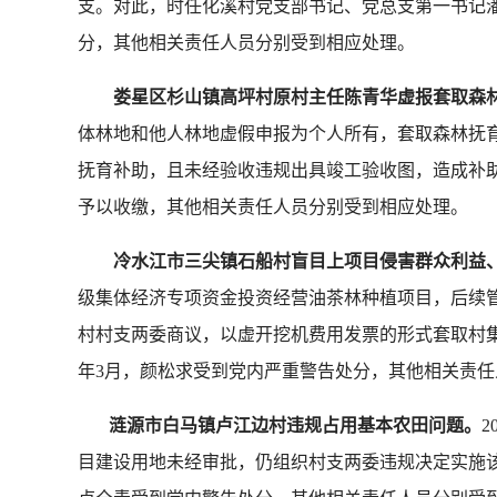
支。对此，时任化溪村党支部书记、党总支第一书记潘
分，其他相关责任人员分别受到相应处理。
娄星区杉山镇高坪村原村主任陈青华虚报套取森
体林地和他人林地虚假申报为个人所有，套取森林抚
抚育补助，且未经验收违规出具竣工验收图，造成补助
予以收缴，其他相关责任人员分别受到相应处理。
冷水江市三尖镇石船村盲目上项目侵害群众利益
级集体经济专项资金投资经营油茶林种植项目，后续管
村村支两委商议，以虚开挖机费用发票的形式套取村集
年3月，颜松求受到党内严重警告处分，其他相关责
涟源市白马镇卢江边村违规占用基本农田问题。
目建设用地未经审批，仍组织村支两委违规决定实施该项