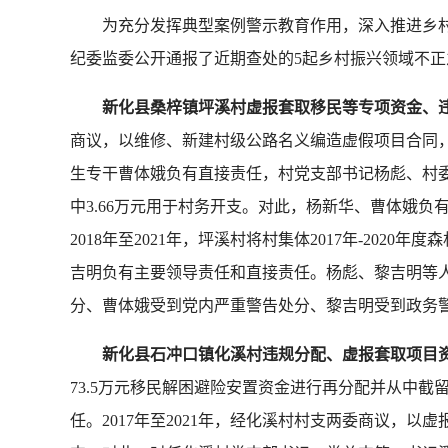
为充分发挥典型案例警示教育作用，深入推进乡
纪委监委公开通报了近期查处的5起乡村振兴领域不
新化县桑梓镇坪溪村虚报套取移民等专项资金、
商议，以维修、新建村级公路名义编造虚假项目合同
生专干曹体娥负有直接责任，村党支部书记杨彪、村
中3.66万元用于村务开支。对此，杨新华、曹体娥负
2018年至2021年，坪溪村将村集体2017年-20
吉明负有主要领导责任和直接责任。杨彪、黎吉明等人
分、曹体娥受到党内严重警告处分、黎吉明受到政务
新化县石冲口镇化溪村违规分配、虚报套取项目
73.5万元移民解困避险安置资金进行再分配并从中截
任。2017年至2021年，经化溪村村支两委商议，以