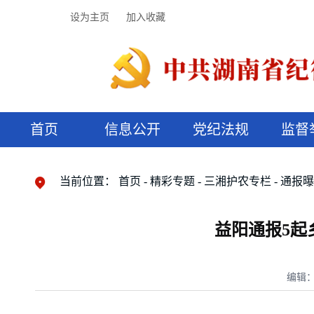
设为主页
加入收藏
首页
信息公开
党纪法规
监督
领导机构
党内法规
监督曝光
执纪审查
廉润湖湘
资料库
工作程序
国家法律
信访举报
党纪政务处分
湖湘好家风
组织机构
纪法课堂
清风文苑
预决算信
漫说纪法
当前位置：
首页
精彩专题
三湘护农专栏
通报
益阳通报5起
编辑