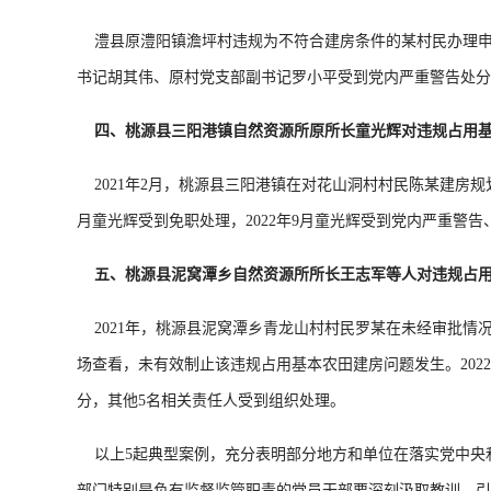
澧县原澧阳镇澹坪村违规为不符合建房条件的某村民办理申报
书记胡其伟、原村党支部副书记罗小平受到党内严重警告处分
四、桃源县三阳港镇自然资源所原所长童光辉对违规占用
2021年2月，桃源县三阳港镇在对花山洞村村民陈某建房规
月童光辉受到免职处理，2022年9月童光辉受到党内严重警
五、桃源县泥窝潭乡自然资源所所长王志军等人对违规占
2021年，桃源县泥窝潭乡青龙山村村民罗某在未经审批情
场查看，未有效制止该违规占用基本农田建房问题发生。202
分，其他5名相关责任人受到组织处理。
以上5起典型案例，充分表明部分地方和单位在落实党中央
部门特别是负有监督监管职责的党员干部要深刻汲取教训、引