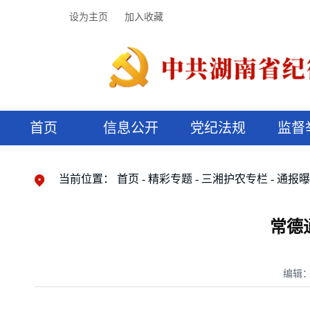
设为主页
加入收藏
首页
信息公开
党纪法规
监督
领导机构
党内法规
监督曝光
执纪审查
廉润湖湘
资料库
工作程序
国家法律
信访举报
党纪政务处分
湖湘好家风
组织机构
纪法课堂
清风文苑
预决算信
漫说纪法
当前位置：
首页
精彩专题
三湘护农专栏
通报
常德
编辑