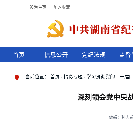
设为主页
加入收藏
首页
信息公开
党纪法规
监督
领导机构
党内法规
监督曝光
执纪审查
廉润湖湘
资料库
工作程序
国家法律
信访举报
党纪政务处分
湖湘好家风
组织机构
纪法课堂
清风文苑
预决算信
漫说纪法
当前位置：
首页
精彩专题
学习贯彻党的二十届
深刻领会党中央
编辑：孙志