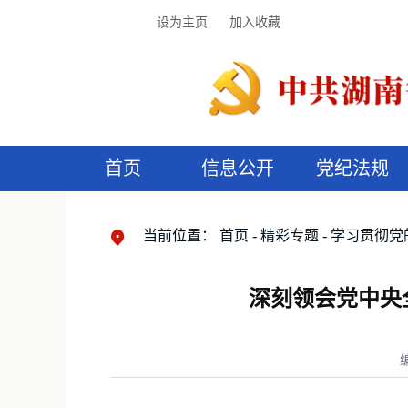
设为主页
加入收藏
首页
信息公开
党纪法规
领导机构
党内法规
监督曝光
执纪审查
廉润湖湘
资料库
工作程序
国家法律
信访举报
党纪政务处分
湖湘好家风
组织机构
纪法课堂
清风文苑
预
漫
当前位置：
首页
精彩专题
学习贯彻党
深刻领会党中央