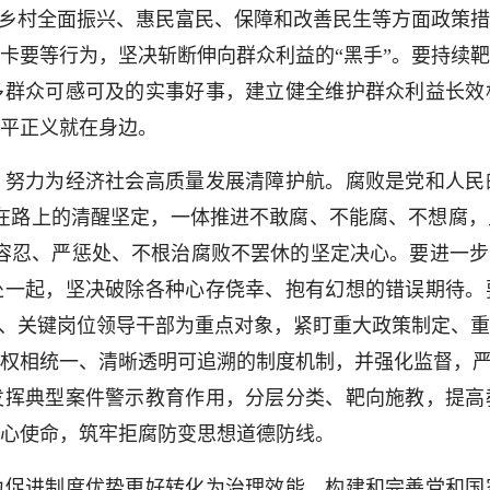
于乡村全面振兴、惠民富民、保障和改善民生等方面政策
卡要等行为，坚决斩断伸向群众利益的“黑手”。要持续
多群众可感可及的实事好事，建立健全维护群众利益长效
平正义就在身边。
力为经济社会高质量发展清障护航。腐败是党和人民
在路上的清醒坚定，一体推进不敢腐、不能腐、不想腐
容忍、严惩处、不根治腐败不罢休的坚定决心。要进一步
处一起，坚决破除各种心存侥幸、抱有幻想的错误期待。
”、关键岗位领导干部为重点对象，紧盯重大政策制定、
权相统一、清晰透明可追溯的制度机制，并强化监督，严
发挥典型案件警示教育作用，分层分类、靶向施教，提高
心使命，筑牢拒腐防变思想道德防线。
进制度优势更好转化为治理效能。构建和完善党和国