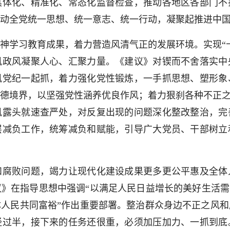
具体化、精准化、常态化监督检查，推动各地区各部门不
动全党统一思想、统一意志、统一行动，凝聚起推进中
学习教育成果，着力营造风清气正的发展环境。实现“十
风政风凝聚人心、汇聚力量。《建议》对锲而不舍落实中
风党纪一起抓，着力强化党性锻炼，一手抓思想、塑形象
德境界，以坚强党性涵养优良作风；着力狠刹各种不正之
风露头就速查严处，对反复出现的问题深化整改整治，完
层减负工作，统筹减负和赋能，引导广大党员、干部树立
败问题，竭力让现代化建设成果更多更公平惠及全体
》在指导思想中强调“以满足人民日益增长的美好生活需
人民共同富裕”作出重要部署。整治群众身边不正之风
经过半，接下来的任务还很重，必须加压加力、一抓到底