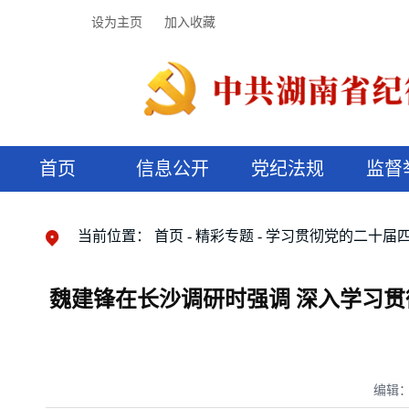
设为主页
加入收藏
首页
信息公开
党纪法规
监督
领导机构
党内法规
监督曝光
执纪审查
廉润湖湘
资料库
工作程序
国家法律
信访举报
党纪政务处分
湖湘好家风
组织机构
纪法课堂
清风文苑
预决算信
漫说纪法
当前位置：
首页
精彩专题
学习贯彻党的二十届
魏建锋在长沙调研时强调 深入学习
编辑