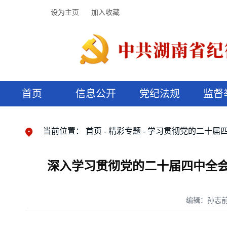
设为主页
加入收藏
首页
信息公开
党纪法规
监督
领导机构
党内法规
监督曝光
执纪审查
廉润湖湘
资料库
工作程序
国家法律
信访举报
党纪政务处分
湖湘好家风
组织机构
纪法课堂
清风文苑
预决算信
漫说纪法
当前位置：
首页
精彩专题
学习贯彻党的二十届
深入学习贯彻党的二十届四中全会
编辑：孙志