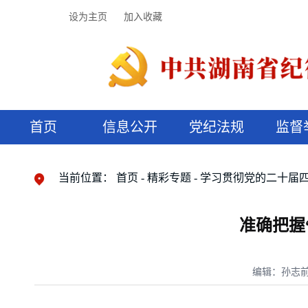
设为主页
加入收藏
首页
信息公开
党纪法规
监督
领导机构
党内法规
监督曝光
执纪审查
廉润湖湘
资料库
工作程序
国家法律
信访举报
党纪政务处分
湖湘好家风
组织机构
纪法课堂
清风文苑
预决算信
漫说纪法
当前位置：
首页
精彩专题
学习贯彻党的二十届
准确把握
编辑：孙志