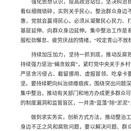
强化思想认识，提高政治站位，坚决纠治损
看似细微琐碎，实则关乎民心。整治群众身边
惠，党就会赢得民心。必须从凝聚民心民力、
基层延伸、向群众身边延伸。集中整治工作是
服松劲懈怠、疲劳厌战的情绪，“咬定青山不放
持续加压加力，坚持一抓到底，推动反腐败
持续强力惩治“蝇贪蚁腐”，紧盯党中央关于乡
严惩贪污侵占、截留挪用、虚报冒领、吃拿卡要
坚。要持续靶向纠治顽瘴痼疾，围绕突出问题深
集中整治，推动有关部门和地方办成更多群众可
的制度漏洞和监管盲区，一并清“蓝藻”除“淤泥
做到求实务实，创新方式方法，推动整治工作深
身边不正之风和腐败问题，要以解决问题、群