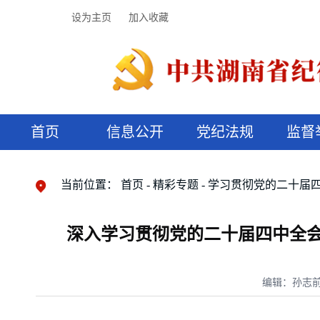
设为主页
加入收藏
首页
信息公开
党纪法规
监督
领导机构
党内法规
监督曝光
执纪审查
廉润湖湘
资料库
工作程序
国家法律
信访举报
党纪政务处分
湖湘好家风
组织机构
纪法课堂
清风文苑
预决算信
漫说纪法
当前位置：
首页
精彩专题
学习贯彻党的二十届
深入学习贯彻党的二十届四中全会
编辑：孙志