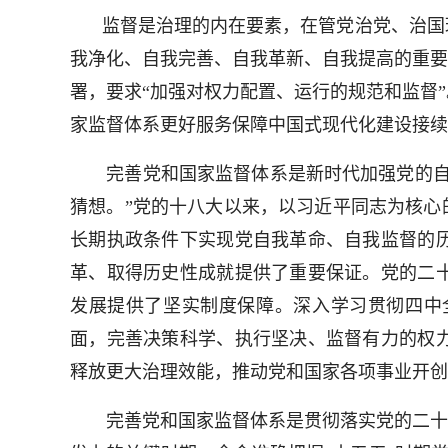
监督是治理的内在要素，在管党治党、治国
我净化、自我完善、自我革新、自我提高的重要
署，要求“加强对权力配置、运行的规范和监督
家监督体系更好服务保障中国式现代化建设接续
完善党和国家监督体系是新时代加强党的自身
猜想。”党的十八大以来，以习近平同志为核心
长期执政条件下实现党自我革命、自我监督的
革、取得历史性成就提供了重要保证。党的二
发展提供了坚实制度保障。深入学习贯彻四中
面，完善决策科学、执行坚决、监督有力的权
释放更大治理效能，推动党和国家各项事业开创
完善党和国家监督体系是贯彻落实党的二十届