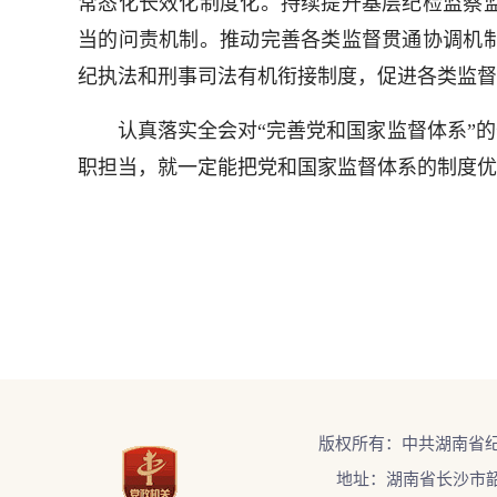
常态化长效化制度化。持续提升基层纪检监察
当的问责机制。推动完善各类监督贯通协调机
纪执法和刑事司法有机衔接制度，促进各类监督
认真落实全会对“完善党和国家监督体系”的部
职担当，就一定能把党和国家监督体系的制度优
版权所有：中共湖南省
地址：湖南省长沙市韶