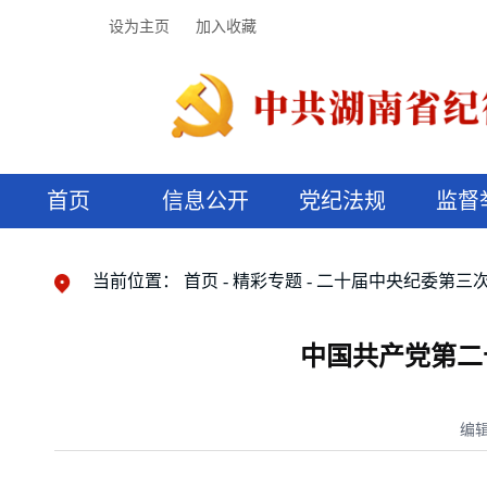
设为主页
加入收藏
首页
信息公开
党纪法规
监督
领导机构
党内法规
监督曝光
执纪审查
廉润湖湘
资料库
工作程序
国家法律
信访举报
党纪政务处分
湖湘好家风
组织机构
纪法课堂
清风文苑
预决算信
漫说纪法
当前位置：
首页
精彩专题
二十届中央纪委第三
中国共产党第二
编