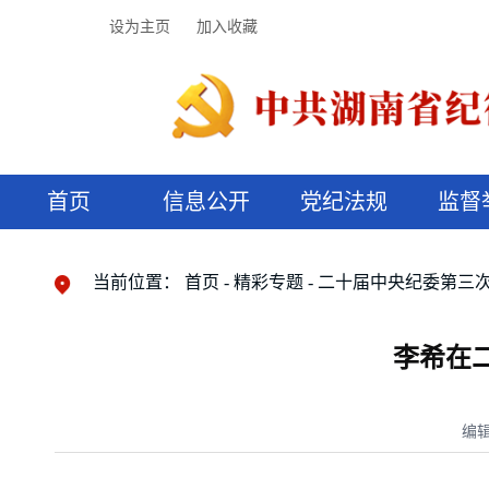
设为主页
加入收藏
首页
信息公开
党纪法规
监督
领导机构
党内法规
监督曝光
执纪审查
廉润湖湘
资料库
工作程序
国家法律
信访举报
党纪政务处分
湖湘好家风
组织机构
纪法课堂
清风文苑
预决算信
漫说纪法
当前位置：
首页
精彩专题
二十届中央纪委第三
李希在
编