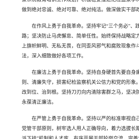
做到绝对忠诚、绝对可靠、绝对纯洁。做深做实干部
在作风上勇于自我革命。坚持牢记“三个务必”、践行
路；坚决防止马虎懈怠、简单任性。始终保持战略定
上旗帜鲜明、无私无畏，在同歪风邪气和腐败现象作
法，深入细致做好各项工作。
在廉洁上勇于自我革命。坚持自身硬首先要自身廉
则、清廉失守，损害纪检监察机关公信力和党的形象
改到位、治到根。坚持刀刃向内清除害群之马，坚决防
永葆清正廉洁。
在严管上勇于自我革命。坚持以严的标准审视自己，坚
党管干部原则，树牢选人用人正确导向，着力选拔长
派下挂”机制和人才库，有序开展干部轮岗交流，完