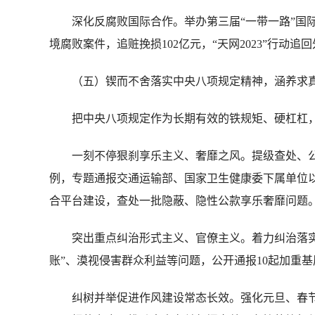
深化反腐败国际合作。举办第三届“一带一路”国际
境腐败案件，追赃挽损102亿元，“天网2023”行动追回
（五）锲而不舍落实中央八项规定精神，涵养求真
把中央八项规定作为长期有效的铁规矩、硬杠杠，
一刻不停狠刹享乐主义、奢靡之风。提级查处、公开
例，专题通报交通运输部、国家卫生健康委下属单位以
合平台建设，查处一批隐蔽、隐性公款享乐奢靡问题。全
突出重点纠治形式主义、官僚主义。着力纠治落实党
账”、漠视侵害群众利益等问题，公开通报10起加重基
纠树并举促进作风建设常态长效。强化元旦、春节、