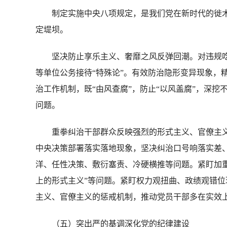
制定实施中央八项规定，是我们党在新时代的徙木
定堤坝。
坚决防止享乐主义、奢靡之风反弹回潮。对违规吃喝开
等单位公务接待“特殊论”。有效防治隐形变异现象，
治工作机制，既“由风查腐”，防止“以风盖腐”，深
问题。
重拳纠治干部群众反映强烈的形式主义、官僚主义。
中央决策部署落实落地现象，坚决纠治口号响落实差
洋、任性决策、敷衍塞责、冷硬横推等问题。紧盯加
上的形式主义”等问题。紧盯权力观扭曲、政绩观错
主义、官僚主义的惩戒机制，推动党员干部多在实效
（五）突出严的基调深化党的纪律建设