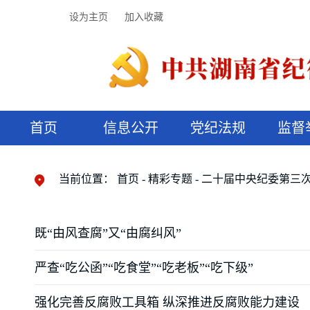
设为主页
加入收藏
首页
信息公开
党纪法规
监督
领导机构
党内法规
监督曝光
执纪审查
廉润湖湘
资料库
工作程序
国家法律
信访举报
党纪政务处分
湖湘好家风
组织机构
纪法课堂
清风文苑
预决算信
漫说纪法
当前位置：
首页
精彩专题
二十届中央纪委第三
既“由风查腐”又“由腐纠风”
严查“吃公函”“吃食堂”“吃老板”“吃下级”
强化完善反腐败工具箱 纵深推进反腐败能力建设