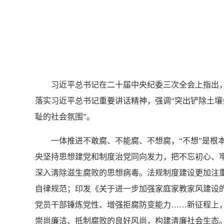
习近平总书记在二十届中央纪委三次全会上指出，“
落实习近平总书记重要讲话精神，强调“突出铲除土壤
耻的社会氛围”。
一体推进不敢腐、不能腐、不想腐，“不想”是根本
央坚持思想建党和制度治党同向发力，把不忘初心、
深入清除滋生腐败的思想病毒。法规制度建设更加注
自律规范；印发《关于进一步加强家庭家教家风建设
党员干部锤炼党性、增强拒腐防变能力……新征程上
崇尚廉洁、抵制腐败的良好风尚，构建清廉社会生态