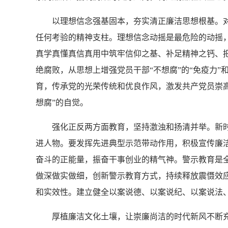
以理想信念强基固本，夯实清正廉洁思想根基。对
任何考验的精神支柱。理想信念动摇是最危险的动摇
真学真懂真信真用中筑牢信仰之基、补足精神之钙、
绝腐败，从思想上增强党员干部“不想腐”的“免疫力
育，传承党的光荣传统和优良作风，激发共产党员崇
想腐”的自觉。
强化正反两方面教育，坚持激浊和扬清并举。新时
进人物。要发挥先进典型示范带动作用，积极宣传廉
奋斗的正能量，振奋干事创业的精气神。警示教育是
做深做实做细，创新警示教育方式，持续释放震慑效
和实效性。建立健全以案说德、以案说纪、以案说法
厚植廉洁文化土壤，让崇廉尚洁的时代新风不断充