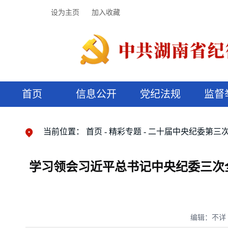
设为主页
加入收藏
首页
信息公开
党纪法规
监督
领导机构
党内法规
监督曝光
执纪审查
廉润湖湘
资料库
工作程序
国家法律
信访举报
党纪政务处分
湖湘好家风
组织机构
纪法课堂
清风文苑
预决算信
漫说纪法
当前位置：
首页
精彩专题
二十届中央纪委第三
学习领会习近平总书记中央纪委三次
编辑：不详