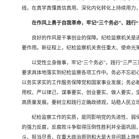
线，在真学真懂真信真用、深化内化转化上持续用力
在作风上勇于自我革命，牢记“三个务必”、践行“
良好的作风是干事创业的保障。纪检监察机关是进
要作用。新征程上，纪检监察机关责任重大、使命光
以党性立身做事，牢记“三个务必”，践行“三严三实
要求具体地落实到纪检监察各项工作中。务必不忘初
以务实求实的工作服务保障党和国家事业发展；务必
用权、严以律己，谋事要实、创业要实、做人要实，
高质量发展。要树立和践行正确政绩观，站稳人民立
纪检监察工作的实质，是同影响党的先进性、弱化
的强力反腐，反腐败斗争取得压倒性胜利并全面巩固
斗、担当尽责，在重大政治原则和大是大非问题上旗