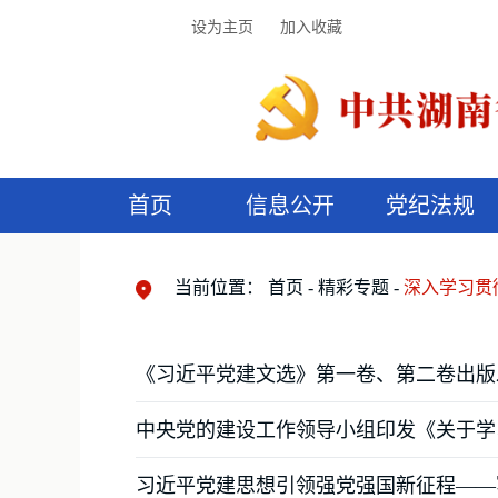
设为主页
加入收藏
首页
信息公开
党纪法规
领导机构
党内法规
监督曝光
执纪审查
廉润湖湘
资料库
工作程序
国家法律
信访举报
党纪政务处分
湖湘好家风
组织机构
纪法课堂
清风文苑
预
漫
当前位置：
首页
精彩专题
深入学习贯
《习近平党建文选》第一卷、第二卷出版
中央党的建设工作领导小组印发《关于学
习近平党建思想引领强党强国新征程——