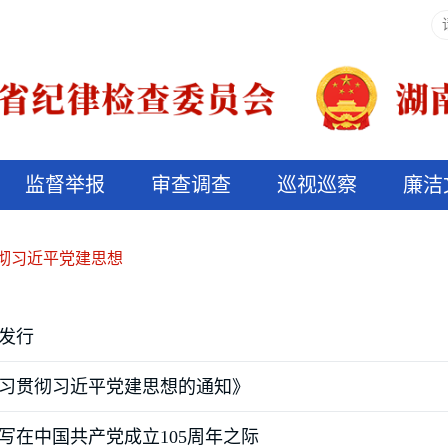
监督举报
审查调查
巡视巡察
廉洁
决算信息公开
说纪法
彻习近平党建思想
发行
习贯彻习近平党建思想的通知》
写在中国共产党成立105周年之际