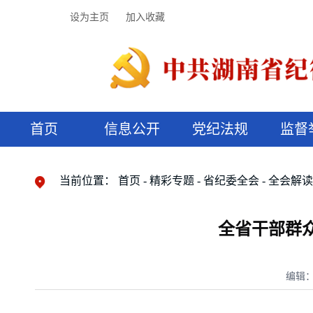
设为主页
加入收藏
首页
信息公开
党纪法规
监督
领导机构
党内法规
监督曝光
执纪审查
廉润湖湘
资料库
工作程序
国家法律
信访举报
党纪政务处分
湖湘好家风
组织机构
纪法课堂
清风文苑
预决算信
漫说纪法
当前位置：
首页
精彩专题
省纪委全会
全会解
全省干部群
编辑