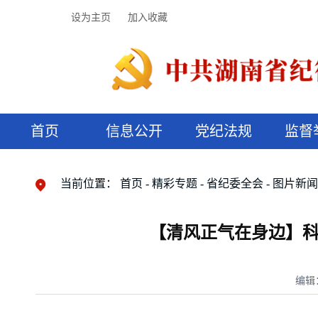
设为主页
加入收藏
首页
信息公开
党纪法规
监督
领导机构
党内法规
监督曝光
执纪审查
廉润湖湘
资料库
工作程序
国家法律
信访举报
党纪政务处分
湖湘好家风
组织机构
纪法课堂
清风文苑
预决算信
漫说纪法
当前位置：
首页
精彩专题
省纪委全会
图片新
【清风正气在身边】科
编辑